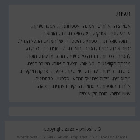
תגיות
אבולוציה
אלוהים
אמונה
אסטרונומיה
אסטרופיזיקה
ארכיאולוגיה
אתיקה
ביסקסואלים
דת
הומואים
הומוסקסואליות
היסטוריה
היסטוריה של המדע
המפץ הגדול
זכויות אזרח
זכויות להט"ב
חוצנים
טרנסג'נדרים
כלכלה
להט"ב
לסביות
מדינה פלסטינית
מדע
מדעיזם
מוסר
מכניקת הקוואנטים
מציאות
מצעד הגאווה
משבר המים
סרטים
עב"מים
עבודה
פוליטיקה
פיזיקה
פיזיקת חלקיקים
פילוסופיה
פילוסופיה של המדע
פלסטין
פלסטינים
צלחות מעופפות
קוסמולוגיה
קידום אתרים
רפואה
שיוויון זכויות
תורת הקוואנטים
philoshit
© Copyright 2026 –
Geodesic Theme על ידי
GetWPTemplates
⋅
מופעל ע"י
WordPress