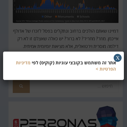
דמיינו שאתם הולכים ברחוב ונתקלים בפסל לזכרו של אדולף
אייכמן. מוזר? מחריד? לא ברור? יש כאלה שאצלם זו לא רק
דילמה מוסרית וירטואלית, אלא מציאות יומיומית אמיתית.
X
קרא עוד
אתר זה משתמש בקובצי עוגיות (קוקיס) לפי
מדיניות
הפרטיות >
חפש
את
חיפוש