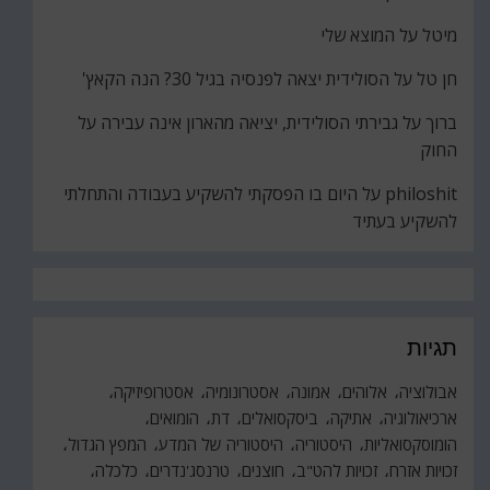
מיטל
על
המוצא שלי
חן טל
על
הסולידית יצאה לפנסיה בגיל 30? הנה הקאץ'
ברוך
על
גבירתי הסולידית, יציאה מהארון אינה עבירה על
החוק
philoshit
על
היום בו הפסקתי להשקיע בעבודה והתחלתי
להשקיע בעתיד
תגיות
אבולוציה
אלוהים
אמונה
אסטרונומיה
אסטרופיזיקה
ארכיאולוגיה
אתיקה
ביסקסואלים
דת
הומואים
הומוסקסואליות
היסטוריה
היסטוריה של המדע
המפץ הגדול
זכויות אזרח
זכויות להט"ב
חוצנים
טרנסג'נדרים
כלכלה