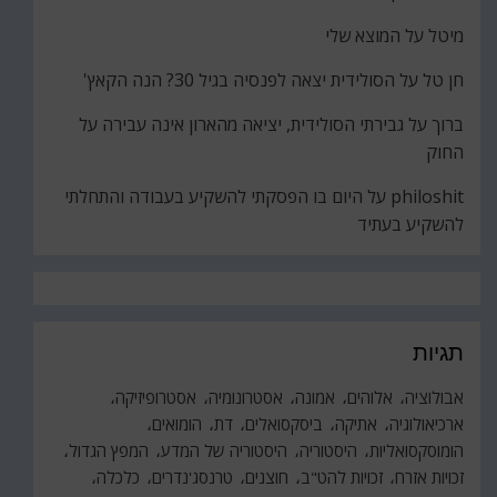
מיטל
על
המוצא שלי
חן טל
על
הסולידית יצאה לפנסיה בגיל 30? הנה הקאץ'
ברוך
על
גבירתי הסולידית, יציאה מהארון אינה עבירה על
החוק
philoshit
על
היום בו הפסקתי להשקיע בעבודה והתחלתי
להשקיע בעתיד
תגיות
אבולוציה
אלוהים
אמונה
אסטרונומיה
אסטרופיזיקה
ארכיאולוגיה
אתיקה
ביסקסואלים
דת
הומואים
הומוסקסואליות
היסטוריה
היסטוריה של המדע
המפץ הגדול
זכויות אזרח
זכויות להט"ב
חוצנים
טרנסג'נדרים
כלכלה