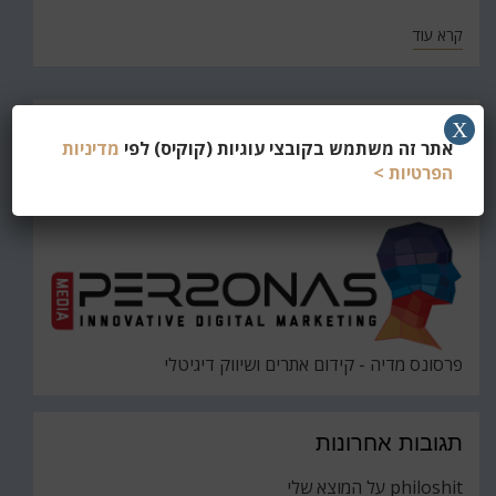
קרא עוד
חפש
X
אתר זה משתמש בקובצי עוגיות (קוקיס) לפי
מדיניות
את
חיפוש
הפרטיות >
פרסונס מדיה - קידום אתרים ושיווק דיגיטלי
תגובות אחרונות
philoshit
על
המוצא שלי