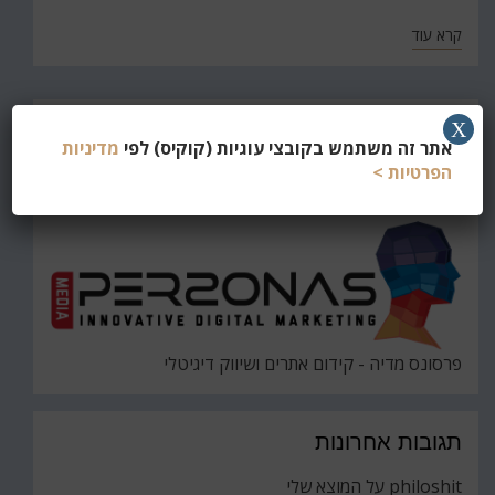
קרא עוד
חפש
X
אתר זה משתמש בקובצי עוגיות (קוקיס) לפי
מדיניות
את
חיפוש
הפרטיות >
פרסונס מדיה - קידום אתרים ושיווק דיגיטלי
תגובות אחרונות
philoshit
על
המוצא שלי