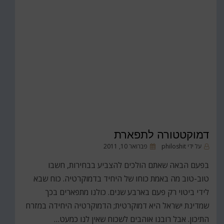
דמוקטטורה לתפארת
פורסם
על ידי
philoshit
פברואר 10, 2011
ב
בפעם הבאה שאתם הולכים להצביע בבחירות, חשבו
טוב-טוב מה באמת כוחו של היחיד בדמוקרטיה. כוח שבא
לידי ביטוי רק פעם בארבע שנים. כולנו מתפארים בכך
שמדינת ישראל היא דמוקרטית; הדמוקרטיה היחידה במזרח
התיכון. אבל רובנו אוהבים לשכוח שאין לנו כמעט…