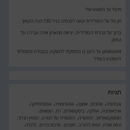
מיטל
על
המוצא שלי
חן טל
על
הסולידית יצאה לפנסיה בגיל 30? הנה הקאץ'
ברוך
על
גבירתי הסולידית, יציאה מהארון אינה עבירה על
החוק
philoshit
על
היום בו הפסקתי להשקיע בעבודה והתחלתי
להשקיע בעתיד
תגיות
אבולוציה
אלוהים
אמונה
אסטרונומיה
אסטרופיזיקה
ארכיאולוגיה
אתיקה
ביסקסואלים
דת
הומואים
הומוסקסואליות
היסטוריה
היסטוריה של המדע
המפץ הגדול
זכויות אזרח
זכויות להט"ב
חוצנים
טרנסג'נדרים
כלכלה