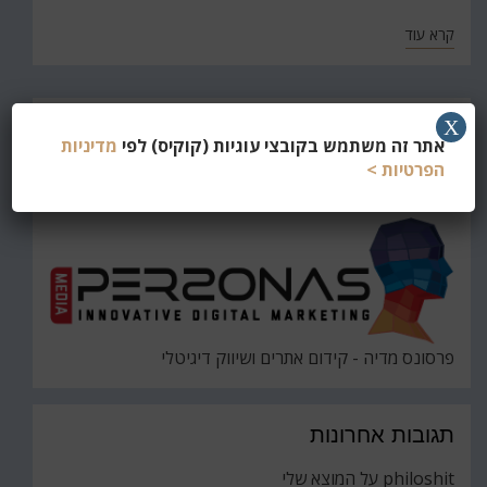
קרא עוד
חפש
X
אתר זה משתמש בקובצי עוגיות (קוקיס) לפי
מדיניות
את
חיפוש
הפרטיות >
פרסונס מדיה - קידום אתרים ושיווק דיגיטלי
תגובות אחרונות
philoshit
על
המוצא שלי