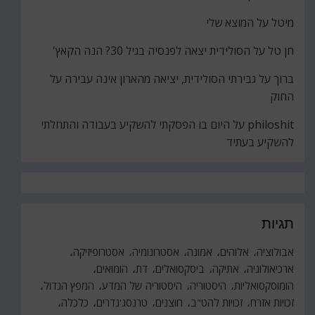
מיטל
על
המוצא שלי
חן טל
על
הסולידית יצאה לפנסיה בגיל 30? הנה הקאץ'
ברוך
על
גבירתי הסולידית, יציאה מהארון אינה עבירה על
החוק
philoshit
על
היום בו הפסקתי להשקיע בעבודה והתחלתי
להשקיע בעתיד
תגיות
אבולוציה
אלוהים
אמונה
אסטרונומיה
אסטרופיזיקה
ארכיאולוגיה
אתיקה
ביסקסואלים
דת
הומואים
הומוסקסואליות
היסטוריה
היסטוריה של המדע
המפץ הגדול
זכויות אזרח
זכויות להט"ב
חוצנים
טרנסג'נדרים
כלכלה