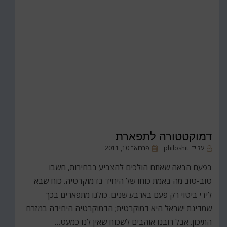
דמוקטטורה לתפארת
פורסם
על ידי
philoshit
פברואר 10, 2011
ב
בפעם הבאה שאתם הולכים להצביע בבחירות, חשבו
טוב-טוב מה באמת כוחו של היחיד בדמוקרטיה. כוח שבא
לידי ביטוי רק פעם בארבע שנים. כולנו מתפארים בכך
שמדינת ישראל היא דמוקרטית; הדמוקרטיה היחידה במזרח
התיכון. אבל רובנו אוהבים לשכוח שאין לנו כמעט…