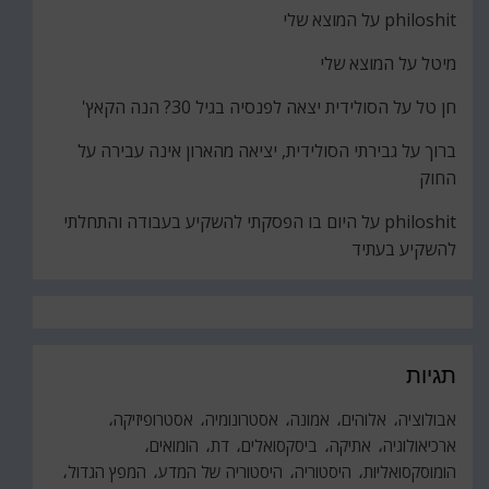
philoshit
על
המוצא שלי
מיטל
על
המוצא שלי
חן טל
על
הסולידית יצאה לפנסיה בגיל 30? הנה הקאץ'
ברוך
על
גבירתי הסולידית, יציאה מהארון אינה עבירה על
החוק
philoshit
על
היום בו הפסקתי להשקיע בעבודה והתחלתי
להשקיע בעתיד
תגיות
אבולוציה
אלוהים
אמונה
אסטרונומיה
אסטרופיזיקה
ארכיאולוגיה
אתיקה
ביסקסואלים
דת
הומואים
הומוסקסואליות
היסטוריה
היסטוריה של המדע
המפץ הגדול