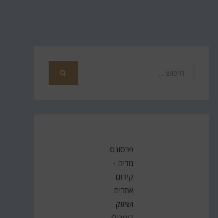
חפש
את
חיפוש
פרסונס
מדיה -
קידום
אתרים
ושיווק
דיגיטלי