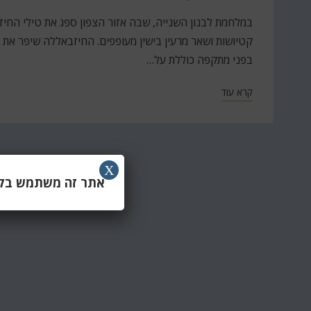
ב
במלחמת לבנון השנייה, שבה אזור הצפון ספג את טילי החיז
קטיושות ושאר מרעין בישין מעופפים. החיזבאללה שיפר את ט
בפני מתקפה כוללת על…
קרא עוד
X
אתר זה משתמש בקוב