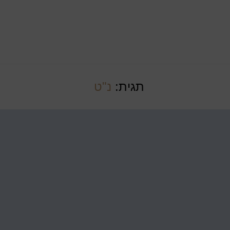
תגית:
נ"ט