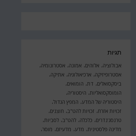
תגיות
אבולוציה
אלוהים
אמונה
אסטרונומיה
אסטרופיזיקה
ארכיאולוגיה
אתיקה
ביסקסואלים
דת
הומואים
הומוסקסואליות
היסטוריה
היסטוריה של המדע
המפץ הגדול
זכויות אזרח
זכויות להט"ב
חוצנים
טרנסג'נדרים
כלכלה
להט"ב
לסביות
מדינה פלסטינית
מדע
מדעיזם
מוסר