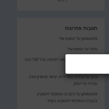
תגובות אחרונות
philoshit
על
המוצא שלי
מיטל
על
המוצא שלי
חן טל
על
הסולידית יצאה לפנסיה בגיל 30? הנה
הקאץ'
ברוך
על
גבירתי הסולידית, יציאה מהארון אינה
עבירה על החוק
philoshit
על
היום בו הפסקתי להשקיע
בעבודה והתחלתי להשקיע בעתיד