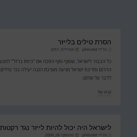
הסרת טילים בלייזר
פורסם
על ידי
philoshit
אפריל 9, 2011
ב
כל הכבוד לישראל, שסוף-סוף הפכה את "כיפת ברזל" למבצ
הדרום ומדינת ישראל מגיעה מערכת הגנה יעילה נגד טילים; 
לדבר על שלום.
קרא עוד
לישראל היה יכול להיות לייזר נגד רקטות
פורסם
על ידי
philoshit
ספטמבר 28, 2009