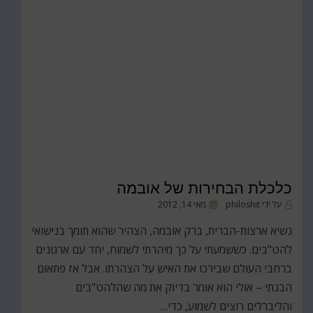
כלכלת הבחירות של אובמה
פורסם
על ידי
philoshit
מאי 14, 2012
ב
נשיא ארצות-הברית, ברק אובמה, הצהיר שהוא תומך בנישואי
להט"בים. כששמעתי על כך מיהרתי לשמוח, יחד עם ארגונים
ברחבי העולם שבירכו את האיש על הצהרתו. אבל אז פתאום
הבנתי – אולי הוא אומר בדיוק את מה שהלהט"בים
והליברלים רוצים לשמוע, כדי…