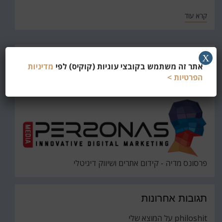
קרא עוד
חפש
X
אתר זה משתמש בקובצי עוגיות (קוקיס) לפי
מדיניות
את
חיפוש
הפרטיות >
פרסונס מדיה - קידום אתרים ושיווק דיגיטלי
תגובות אחרונות
philoshit
על
המוצא שלי