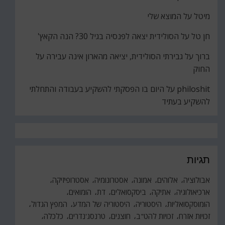
מיטל
על
המוצא שלי
חן טל
על
הסולידית יצאה לפנסיה בגיל 30? הנה הקאץ'
ברוך
על
גבירתי הסולידית, יציאה מהארון אינה עבירה על
החוק
philoshit
על
היום בו הפסקתי להשקיע בעבודה והתחלתי
להשקיע בעתיד
תגיות
אבולוציה
אלוהים
אמונה
אסטרונומיה
אסטרופיזיקה
ארכיאולוגיה
אתיקה
ביסקסואלים
דת
הומואים
הומוסקסואליות
היסטוריה
היסטוריה של המדע
המפץ הגדול
זכויות אזרח
זכויות להט"ב
חוצנים
טרנסג'נדרים
כלכלה