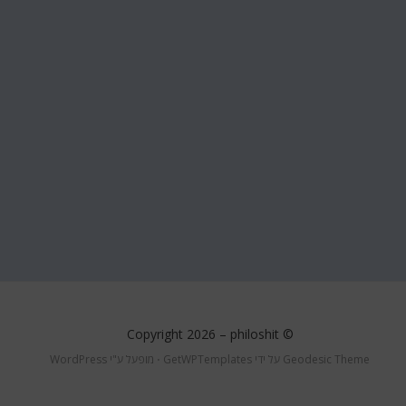
philoshit
© Copyright 2026 –
Geodesic Theme על ידי
GetWPTemplates
⋅
מופעל ע"י
WordPress