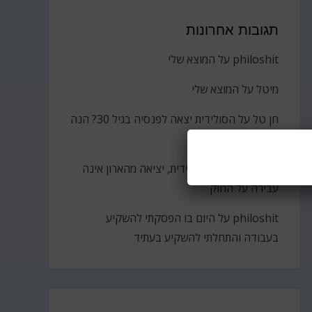
תגובות אחרונות
philoshit
על
המוצא שלי
מיטל
על
המוצא שלי
חן טל
על
הסולידית יצאה לפנסיה בגיל 30? הנה
הקאץ'
ברוך
על
גבירתי הסולידית, יציאה מהארון אינה
עבירה על החוק
philoshit
על
היום בו הפסקתי להשקיע
בעבודה והתחלתי להשקיע בעתיד