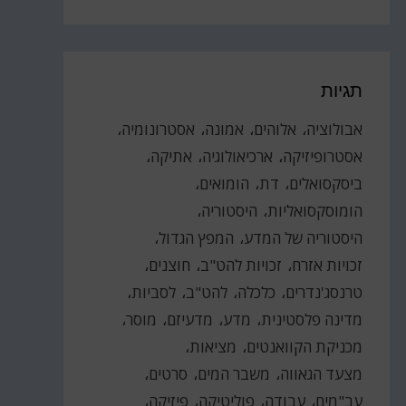
תגיות
אבולוציה
אלוהים
אמונה
אסטרונומיה
אסטרופיזיקה
ארכיאולוגיה
אתיקה
ביסקסואלים
דת
הומואים
הומוסקסואליות
היסטוריה
היסטוריה של המדע
המפץ הגדול
זכויות אזרח
זכויות להט"ב
חוצנים
טרנסג'נדרים
כלכלה
להט"ב
לסביות
מדינה פלסטינית
מדע
מדעיזם
מוסר
מכניקת הקוואנטים
מציאות
מצעד הגאווה
משבר המים
סרטים
עב"מים
עבודה
פוליטיקה
פיזיקה