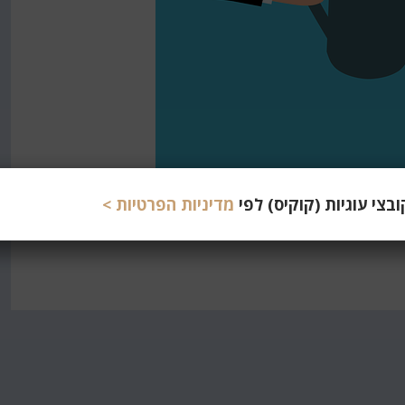
צי עוגיות (קוקיס) לפי
מדיניות הפרטיות >
 יודע היום. אומנם אף פעם לא הייתי פזרן גדול, ותמיד הצלחתי
. לא מספיק להשקיע רק בכאן ועכשיו, אלא חובה לעשות…