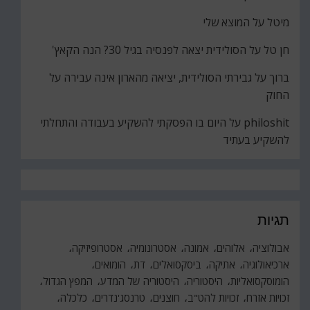
מיטל
על
המוצא שלי
חן טל
על
הסולידית יצאה לפנסיה בגיל 30? הנה הקאץ'
ברוך
על
גבירתי הסולידית, יציאה מהארון אינה עבירה על
החוק
philoshit
על
היום בו הפסקתי להשקיע בעבודה והתחלתי
להשקיע בעתיד
תגיות
אבולוציה
אלוהים
אמונה
אסטרונומיה
אסטרופיזיקה
ארכיאולוגיה
אתיקה
ביסקסואלים
דת
הומואים
הומוסקסואליות
היסטוריה
היסטוריה של המדע
המפץ הגדול
זכויות אזרח
זכויות להט"ב
חוצנים
טרנסג'נדרים
כלכלה