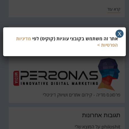
קרא עוד
חפש
X
אתר זה משתמש בקובצי עוגיות (קוקיס) לפי
מדיניות
את
חיפוש
הפרטיות >
פרסונס מדיה - קידום אתרים ושיווק דיגיטלי
תגובות אחרונות
philoshit
על
המוצא שלי