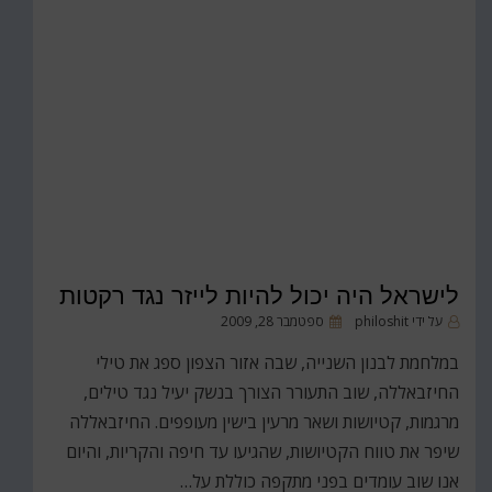
לישראל היה יכול להיות לייזר נגד רקטות
פורסם
על ידי
philoshit
ספטמבר 28, 2009
ב
במלחמת לבנון השנייה, שבה אזור הצפון ספג את טילי
החיזבאללה, שוב התעורר הצורך בנשק יעיל נגד טילים,
מרגמות, קטיושות ושאר מרעין בישין מעופפים. החיזבאללה
שיפר את טווח הקטיושות, שהגיעו עד חיפה והקריות, והיום
אנו שוב עומדים בפני מתקפה כוללת על…