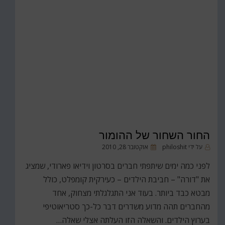
החור השחור של ההומור
פורסם
על ידי
philoshit
אוקטובר 28, 2010
ב
לפני כמה ימים שיתפתי חברים בסרטון וידיאו פארודי, שמציג
את "דורה" – חביבת הילדים – כעירקית קומפלט, כולל
מבטא כבד ביותר. בעוד אני התגלגלתי מצחוק, אחד
מהחברים תהה מדוע משדרים דבר כל-כך סטריאוטיפי
בערוץ הילדים. והשאלה הזו העלתה אצלי שאלה…