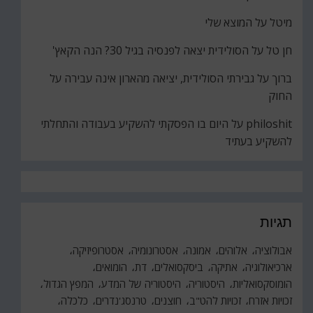
מיטל
על
המוצא שלי
חן טל
על
הסולידית יצאה לפנסיה בגיל 30? הנה הקאץ'
ברוך
על
גבירתי הסולידית, יציאה מהארון אינה עבירה על
החוק
philoshit
על
היום בו הפסקתי להשקיע בעבודה והתחלתי
להשקיע בעתיד
תגיות
אבולוציה
אלוהים
אמונה
אסטרונומיה
אסטרופיזיקה
ארכיאולוגיה
אתיקה
ביסקסואלים
דת
הומואים
הומוסקסואליות
היסטוריה
היסטוריה של המדע
המפץ הגדול
זכויות אזרח
זכויות להט"ב
חוצנים
טרנסג'נדרים
כלכלה