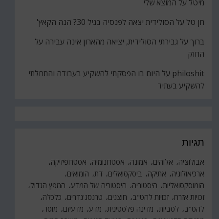
מיטל
על
המוצא שלי
חן טל
על
הסולידית יצאה לפנסיה בגיל 30? הנה הקאץ'
ברוך
על
גבירתי הסולידית, יציאה מהארון אינה עבירה על
החוק
philoshit
על
היום בו הפסקתי להשקיע בעבודה והתחלתי
להשקיע בעתיד
תגיות
אבולוציה
אלוהים
אמונה
אסטרונומיה
אסטרופיזיקה
ארכיאולוגיה
אתיקה
ביסקסואלים
דת
הומואים
הומוסקסואליות
היסטוריה
היסטוריה של המדע
המפץ הגדול
זכויות אזרח
זכויות להט"ב
חוצנים
טרנסג'נדרים
כלכלה
להט"ב
לסביות
מדינה פלסטינית
מדע
מדעיזם
מוסר