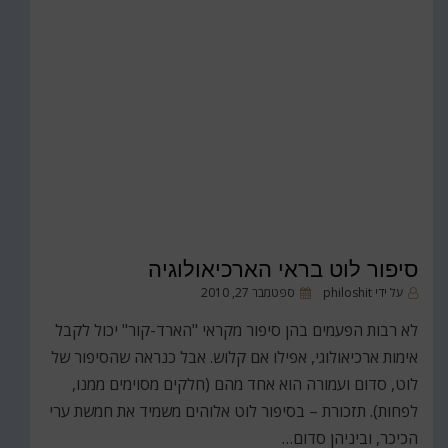
סיפור לוט בראי הארכיאולוגיה
פורסם
על ידי
philoshit
ספטמבר 27, 2010
ב
לא רבות הפעמים בהן סיפור מקראי "הארד-קור" יכול לקבל
אימות ארכיאולוגי, אפילו אם קלוש. אבל כנראה שהסיפור של
לוט, סדום ועמורה הוא אחד מהם (חלקים מסוימים ממנו,
לפחות). תזכורת – בסיפור לוט אלוהים משמיד את חמשת ערי
הכיכר, וביניהן סדום…