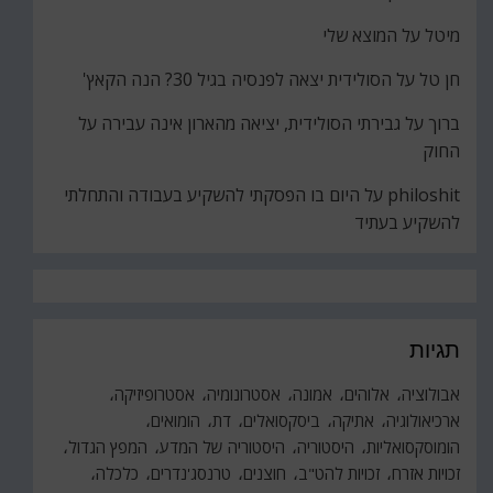
מיטל
על
המוצא שלי
חן טל
על
הסולידית יצאה לפנסיה בגיל 30? הנה הקאץ'
ברוך
על
גבירתי הסולידית, יציאה מהארון אינה עבירה על
החוק
philoshit
על
היום בו הפסקתי להשקיע בעבודה והתחלתי
להשקיע בעתיד
תגיות
אבולוציה
אלוהים
אמונה
אסטרונומיה
אסטרופיזיקה
ארכיאולוגיה
אתיקה
ביסקסואלים
דת
הומואים
הומוסקסואליות
היסטוריה
היסטוריה של המדע
המפץ הגדול
זכויות אזרח
זכויות להט"ב
חוצנים
טרנסג'נדרים
כלכלה