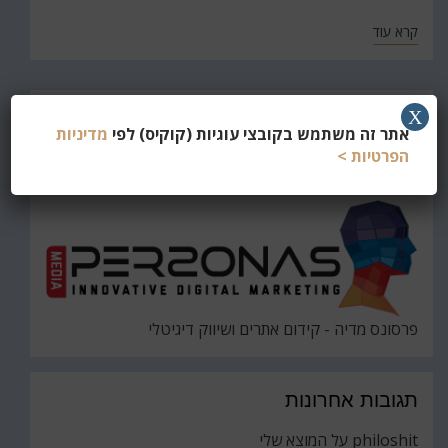
קרא עוד
חפש
X
אתר זה משתמש בקובצי עוגיות (קוקיס) לפי
מדיניות
את
חיפוש
הפרטיות >
פרסונס מדיה - קידום אתרים ושיווק דיגיטלי
תגובות אחרונות
philoshit
על
המוצא שלי