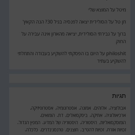
מיטל
על
המוצא שלי
חן טל
על
הסולידית יצאה לפנסיה בגיל 30? הנה הקאץ'
ברוך
על
גבירתי הסולידית, יציאה מהארון אינה עבירה על
החוק
philoshit
על
היום בו הפסקתי להשקיע בעבודה והתחלתי
להשקיע בעתיד
תגיות
אבולוציה
אלוהים
אמונה
אסטרונומיה
אסטרופיזיקה
ארכיאולוגיה
אתיקה
ביסקסואלים
דת
הומואים
הומוסקסואליות
היסטוריה
היסטוריה של המדע
המפץ הגדול
זכויות אזרח
זכויות להט"ב
חוצנים
טרנסג'נדרים
כלכלה