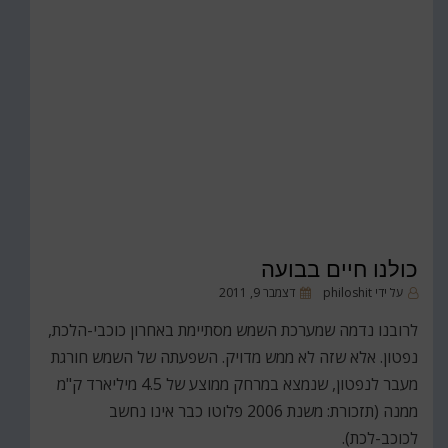
כולנו חיים בבועה
פורסם
על ידי
philoshit
דצמבר 9, 2011
ב
לרובנו נדמה שמערכת השמש מסתיימת באחרון כוכבי-הלכת,
נפטון. אלא שזה לא ממש מדויק. השפעתה של השמש חורגת
מעבר לנפטון, שנמצא במרחק ממוצע של 4.5 מיליארד ק"מ
ממנה (תזכורת: משנת 2006 פלוטו כבר אינו נחשב
לכוכב-לכת).