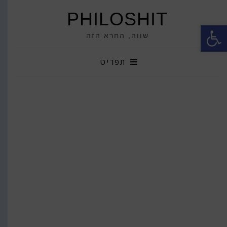
PHILOSHIT
פתח סרגל נגישות
שווה, החרא הזה
תפריט