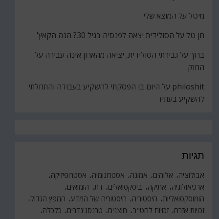
מיטל
על
המוצא שלי
חן טל
על
הסולידית יצאה לפנסיה בגיל 30? הנה הקאץ'
ברוך
על
גבירתי הסולידית, יציאה מהארון אינה עבירה על
החוק
philoshit
על
היום בו הפסקתי להשקיע בעבודה והתחלתי
להשקיע בעתיד
תגיות
אבולוציה
אלוהים
אמונה
אסטרונומיה
אסטרופיזיקה
ארכיאולוגיה
אתיקה
ביסקסואלים
דת
הומואים
הומוסקסואליות
היסטוריה
היסטוריה של המדע
המפץ הגדול
זכויות אזרח
זכויות להט"ב
חוצנים
טרנסג'נדרים
כלכלה