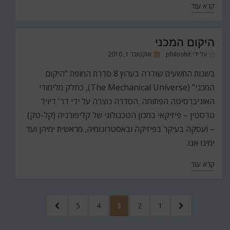
קרא עוד
היקום המכני
פורסם
על ידי
philoshit
אוקטובר 1, 2010
ב
בשנות התשעים שודרה בערוץ 8 סדרת המופת "היקום
המכני" (The Mechanical Universe), כחלק מלימודי
האוניברסיטה הפתוחה. הסדרה נוצרה על ידי דר' דיויד
גודסטין – פיזיקאי במכון הטכנולוגי של קליפורניה (קל-טק)
– ועסקה בעיקר בפיזיקה ובאסטרונומיה, מראשית ימיהן ועד
ימינו אנו.
קרא עוד
Posts
לעמוד
עמוד
עמוד
עמוד
עמוד
עמוד
לעמוד
5
4
3
2
1
pagination
הקודם
הבא