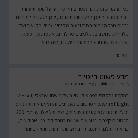
ב
ככל שהמדע מתקדם, מוסרים הלוט והערפל מעל תופעות
רבות בטבע. זו אכן התקדמות מבורכת, שכן בלעדיה לא היינו
נהנים מכל הנוחות הטכנולוגית של ימינו (מחשמל ואור ועד
טלוויזיה, מחשבים, טלפונים סלולריים, אינטרנט, רפואה
ועוד). ככל שהמדע התפתח והתקדם, היה ברור…
קרא עוד
מדע פשוט ביוטיוב
פורסם
על ידי
philoshit
אוקטובר 8, 2010
ב
במקרה נתקלתי בפרופיל יוטיוב של מישהו ישראלי (Vessel
of Light), שמפיץ סרטונים מעניינים ומרתקים אודות המדע
(כולל תרגום לסרטונים באנגלית). בפרופיל שלו יש מעל 200
סרטונים קצרים בנושאים שנויים במחלוקת, כגון אבולוציה,
בריאת העולם, היתכנות הבורא, מוסר ועוד. מומלץ ביותר!