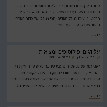
כדור הארץ בו-זמנית. זמן קצר לאחר היווצרות כדור הארץ
מעננת הגז של מערכת השמש, לפני כ-4 מיליארדי שנים,
התנגש בו עצם בגודל מאדים (חצי מגודלו של כדור-הארץ).
ההתנגשות קרעה כמעט חצי…
קרא עוד
על דגים, פילוסופים ומציאות
פורסם
על ידי
philoshit
פברואר 26, 2011
ב
לפני כמה שנים, אסרה מועצת עיר באיטליה על החזקת דגי
זהב באקווריום עגול. תומכי החוק הבהירו שאקווריומים
עגולים גורמים לדגים לראות את המציאות בצורה מעוותת. ואיך
נדע שאנחנו, בני האדם, תופשים את המציאות האמיתית?
קרא עוד