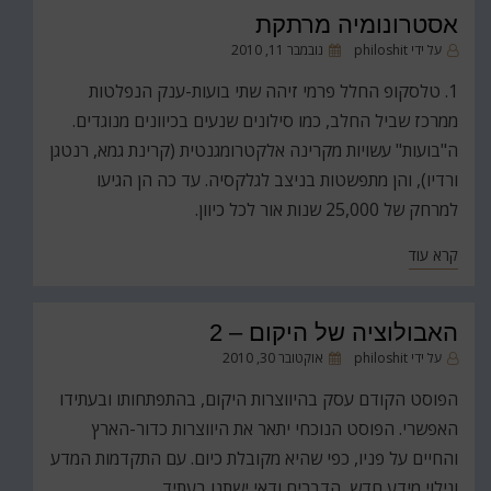
אסטרונומיה מרתקת
פורסם
על ידי
philoshit
נובמבר 11, 2010
ב
1. טלסקופ החלל פרמי זיהה שתי בועות-ענק הנפלטות
ממרכז שביל החלב, כמו סילונים שנעים בכיוונים מנוגדים.
ה"בועות" עשויות מקרינה אלקטרומגנטית (קרינת גמא, רנטגן
ורדיו), והן מתפשטות בניצב לגלקסיה. עד כה הן הגיעו
למרחק של 25,000 שנות אור לכל כיוון.
קרא עוד
האבולוציה של היקום – 2
פורסם
על ידי
philoshit
אוקטובר 30, 2010
ב
הפוסט הקודם עסק בהיווצרות היקום, בהתפתחותו ובעתידו
האפשרי. הפוסט הנוכחי יתאר את היווצרות כדור-הארץ
והחיים על פניו, כפי שהיא מקובלת כיום. עם התקדמות המדע
וגילוי מידע חדש, הדברים ודאי ישתנו בעתיד.