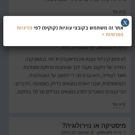
קרא עוד
X
אתר זה משתמש בקובצי עוגיות (קוקיס) לפי
מדיניות
המפץ הגדול ואחריו: האבולוציה של
הפרטיות >
היקום (1)
פורסם
על ידי
philoshit
אוקטובר 29, 2010
ב
לא מזמן קיבלתי מצגת אינטראקטיבית יפה בנושא קנה
המידה של היקום. מעבר לכך שהמצגת מרתקת ומומלצת
מאוד לצפייה, היא גם גרמה לי לחשוב על האבולוציה
הקוסמולוגית, שבני האדם נמצאים בדיוק באמצעהּ. הדברים
הכי קטנים המוכרים למדע נמצאים בגדלים של 10 בחזקת…
קרא עוד
מיסטיקה או נוירולוגיה?
פורסם
על ידי
philoshit
אוקטובר 22, 2010