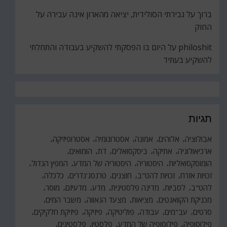
ברוך
על
גבירתי הסולידית, יציאה מהארון אינה עבירה על
החוק
philoshit
על
היום בו הפסקתי להשקיע בעבודה והתחלתי
להשקיע בעתיד
תגיות
אבולוציה
אלוהים
אמונה
אסטרונומיה
אסטרופיזיקה
ארכיאולוגיה
אתיקה
ביסקסואלים
דת
הומואים
הומוסקסואליות
היסטוריה
היסטוריה של המדע
המפץ הגדול
זכויות אזרח
זכויות להט"ב
חוצנים
טרנסג'נדרים
כלכלה
להט"ב
לסביות
מדינה פלסטינית
מדע
מדעיזם
מוסר
מכניקת הקוואנטים
מציאות
מצעד הגאווה
משבר המים
סרטים
עב"מים
עבודה
פוליטיקה
פיזיקה
פיזיקת חלקיקים
פילוסופיה
פילוסופיה של המדע
פלסטין
פלסטינים