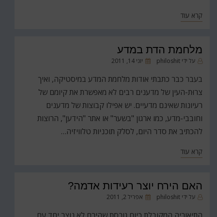
קרא עוד
מלחמת הדת במדע
פורסם
על ידי
philoshit
יוני 14, 2011
ב
בעבר כבר כתבתי אודות מלחמת המדע במיסטיקה, ואיך
צרוּת-העין של מדענים רבים לא מאפשרת את קיומם של
רעיונות שאינם מדעיים. יש אפילו קבוצות של מדענים
וחובבי-מדע, כמו ארגון "בשער" או אתר "הידען", הרוצות
להכתיב את סדר היום, לסלק תוכניות טלוויזיה…
קרא עוד
האם הירח יוצר רעידות אדמה?
פורסם
על ידי
philoshit
אפריל 2, 2011
ב
התיאוריה המקובלת כיום גורסת שהירח לא נוצר יחד עם