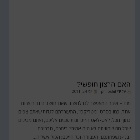
האם הרצון חופשי?
פורסם
על ידי
philoshit
יוני 24, 2011
ב
מוח – איבר המאפשר לנו לחשוב שאנו חושבים נניח שיום
אחד, כמו בסרט "מטריקס", התעוררתם לגלות שאתם צפים
בתוך מכל. לאט-לאט הזיכרונות שבים אליכם, ואתם מבינים
שכל מה שחוויתם לא היה אמיתי: ביתכם, חבריכם
ובני-משפחתכם, העבודה וכל חייכם; הכול אשליה…