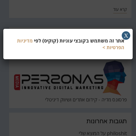
קרא עוד
חפש
X
אתר זה משתמש בקובצי עוגיות (קוקיס) לפי
מדיניות
את
חיפוש
הפרטיות >
פרסונס מדיה - קידום אתרים ושיווק דיגיטלי
תגובות אחרונות
philoshit
על
המוצא שלי