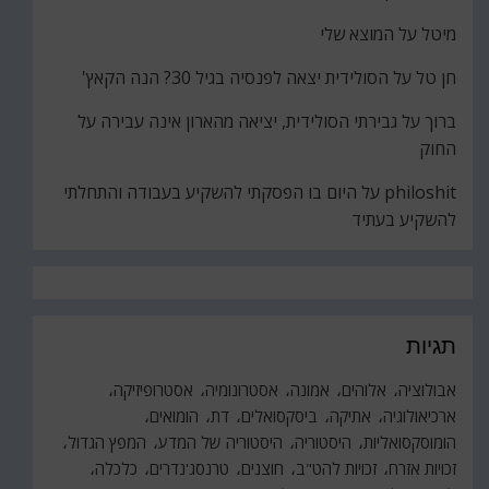
מיטל
על
המוצא שלי
חן טל
על
הסולידית יצאה לפנסיה בגיל 30? הנה הקאץ'
ברוך
על
גבירתי הסולידית, יציאה מהארון אינה עבירה על
החוק
philoshit
על
היום בו הפסקתי להשקיע בעבודה והתחלתי
להשקיע בעתיד
תגיות
אבולוציה
אלוהים
אמונה
אסטרונומיה
אסטרופיזיקה
ארכיאולוגיה
אתיקה
ביסקסואלים
דת
הומואים
הומוסקסואליות
היסטוריה
היסטוריה של המדע
המפץ הגדול
זכויות אזרח
זכויות להט"ב
חוצנים
טרנסג'נדרים
כלכלה