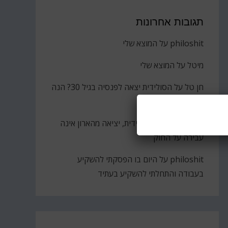
תגובות אחרונות
philoshit
על
המוצא שלי
מיטל
על
המוצא שלי
חן טל
על
הסולידית יצאה לפנסיה בגיל 30? הנה
הקאץ'
ברוך
על
גבירתי הסולידית, יציאה מהארון אינה
עבירה על החוק
philoshit
על
היום בו הפסקתי להשקיע
בעבודה והתחלתי להשקיע בעתיד