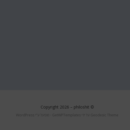
philoshit
© Copyright 2026 –
Geodesic Theme על ידי
GetWPTemplates
⋅
מופעל ע"י
WordPress