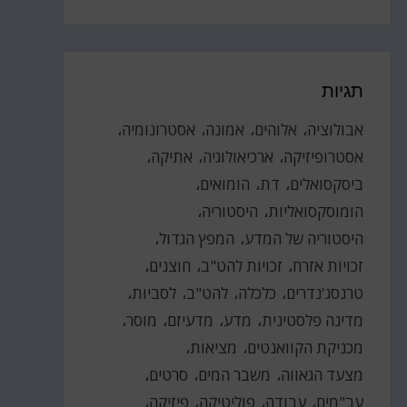
תגיות
אבולוציה
אלוהים
אמונה
אסטרונומיה
אסטרופיזיקה
ארכיאולוגיה
אתיקה
ביסקסואלים
דת
הומואים
הומוסקסואליות
היסטוריה
היסטוריה של המדע
המפץ הגדול
זכויות אזרח
זכויות להט"ב
חוצנים
טרנסג'נדרים
כלכלה
להט"ב
לסביות
מדינה פלסטינית
מדע
מדעיזם
מוסר
מכניקת הקוואנטים
מציאות
מצעד הגאווה
משבר המים
סרטים
עב"מים
עבודה
פוליטיקה
פיזיקה