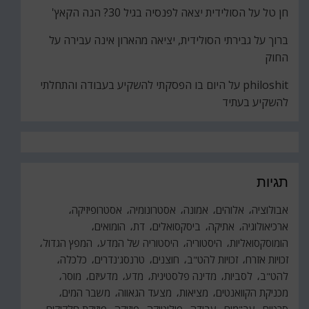
חן טל
על
הסולידית יצאה לפנסיה בגיל 30? הנה הקאץ'
ברוך
על
גבירתי הסולידית, יציאה מהארון אינה עבירה על
החוק
philoshit
על
היום בו הפסקתי להשקיע בעבודה והתחלתי
להשקיע בעתיד
תגיות
אבולוציה
אלוהים
אמונה
אסטרונומיה
אסטרופיזיקה
ארכיאולוגיה
אתיקה
ביסקסואלים
דת
הומואים
הומוסקסואליות
היסטוריה
היסטוריה של המדע
המפץ הגדול
זכויות אזרח
זכויות להט"ב
חוצנים
טרנסג'נדרים
כלכלה
להט"ב
לסביות
מדינה פלסטינית
מדע
מדעיזם
מוסר
מכניקת הקוואנטים
מציאות
מצעד הגאווה
משבר המים