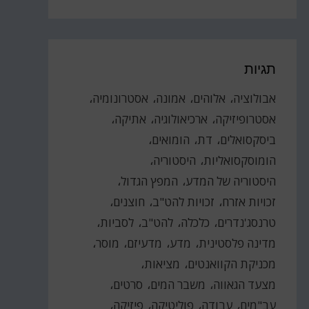
תגיות
אבולוציה
אלוהים
אמונה
אסטרונומיה
אסטרופיזיקה
ארכיאולוגיה
אתיקה
ביסקסואלים
דת
הומואים
הומוסקסואליות
היסטוריה
היסטוריה של המדע
המפץ הגדול
זכויות אזרח
זכויות להט"ב
חוצנים
טרנסג'נדרים
כלכלה
להט"ב
לסביות
מדינה פלסטינית
מדע
מדעיזם
מוסר
מכניקת הקוואנטים
מציאות
מצעד הגאווה
משבר המים
סרטים
עב"מים
עבודה
פוליטיקה
פיזיקה