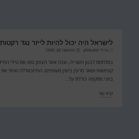
לישראל היה יכול להיות לייזר נגד רקטות
פורסם
על ידי
philoshit
ספטמבר 28, 2009
ב
במלחמת לבנון השנייה, שבה אזור הצפון ספג את טילי החיז
קטיושות ושאר מרעין בישין מעופפים. החיזבאללה שיפר את ט
בפני מתקפה כוללת על…
קרא עוד