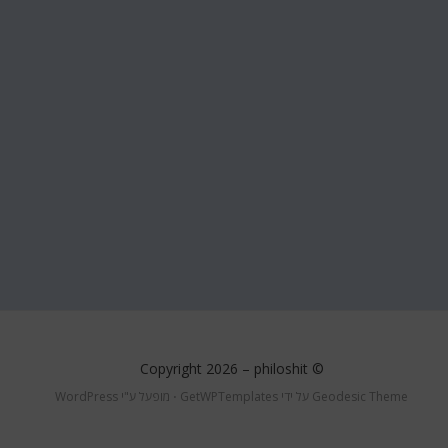
philoshit
© Copyright 2026 –
Geodesic Theme על ידי
GetWPTemplates
⋅
מופעל ע"י
WordPress