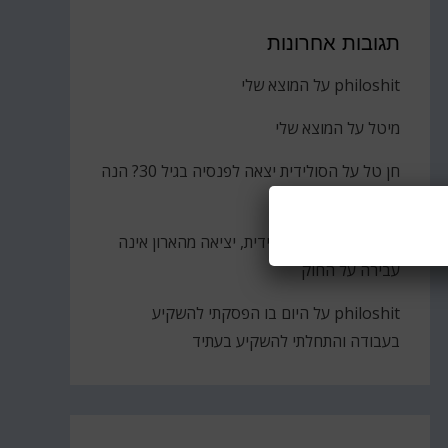
תגובות אחרונות
philoshit
על
המוצא שלי
מיטל
על
המוצא שלי
חן טל
על
הסולידית יצאה לפנסיה בגיל 30? הנה
הקאץ'
ברוך
על
גבירתי הסולידית, יציאה מהארון אינה
עבירה על החוק
philoshit
על
היום בו הפסקתי להשקיע
בעבודה והתחלתי להשקיע בעתיד