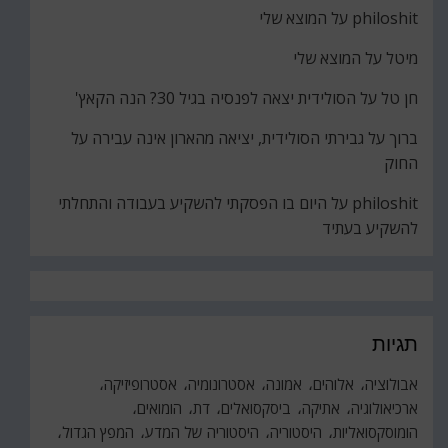
philoshit
על
המוצא שלי
מיטל
על
המוצא שלי
חן טל
על
הסולידית יצאה לפנסיה בגיל 30? הנה הקאץ'
ברוך
על
גבירתי הסולידית, יציאה מהארון אינה עבירה על
החוק
philoshit
על
היום בו הפסקתי להשקיע בעבודה והתחלתי
להשקיע בעתיד
תגיות
אבולוציה
אלוהים
אמונה
אסטרונומיה
אסטרופיזיקה
ארכיאולוגיה
אתיקה
ביסקסואלים
דת
הומואים
הומוסקסואליות
היסטוריה
היסטוריה של המדע
המפץ הגדול