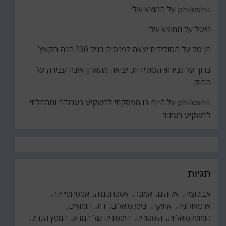
philoshit
על
המוצא שלי
מיטל
על
המוצא שלי
חן טל
על
הסולידית יצאה לפנסיה בגיל 30? הנה הקאץ'
ברוך
על
גבירתי הסולידית, יציאה מהארון אינה עבירה על
החוק
philoshit
על
היום בו הפסקתי להשקיע בעבודה והתחלתי
להשקיע בעתיד
תגיות
אבולוציה
אלוהים
אמונה
אסטרונומיה
אסטרופיזיקה
ארכיאולוגיה
אתיקה
ביסקסואלים
דת
הומואים
הומוסקסואליות
היסטוריה
היסטוריה של המדע
המפץ הגדול