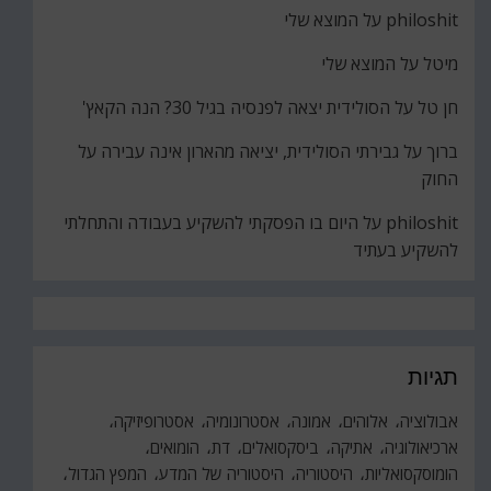
philoshit
על
המוצא שלי
מיטל
על
המוצא שלי
חן טל
על
הסולידית יצאה לפנסיה בגיל 30? הנה הקאץ'
ברוך
על
גבירתי הסולידית, יציאה מהארון אינה עבירה על
החוק
philoshit
על
היום בו הפסקתי להשקיע בעבודה והתחלתי
להשקיע בעתיד
תגיות
אבולוציה
אלוהים
אמונה
אסטרונומיה
אסטרופיזיקה
ארכיאולוגיה
אתיקה
ביסקסואלים
דת
הומואים
הומוסקסואליות
היסטוריה
היסטוריה של המדע
המפץ הגדול