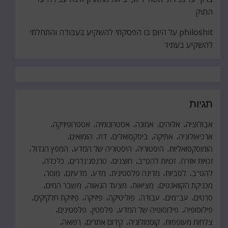
החוק
philoshit
על
היום בו הפסקתי להשקיע בעבודה והתחלתי
להשקיע בעתיד
תגיות
אבולוציה
אלוהים
אמונה
אסטרונומיה
אסטרופיזיקה
ארכיאולוגיה
אתיקה
ביסקסואלים
דת
הומואים
הומוסקסואליות
היסטוריה
היסטוריה של המדע
המפץ הגדול
זכויות אזרח
זכויות להט"ב
חוצנים
טרנסג'נדרים
כלכלה
להט"ב
לסביות
מדינה פלסטינית
מדע
מדעיזם
מוסר
מכניקת הקוואנטים
מציאות
מצעד הגאווה
משבר המים
סרטים
עב"מים
עבודה
פוליטיקה
פיזיקה
פיזיקת חלקיקים
פילוסופיה
פילוסופיה של המדע
פלסטין
פלסטינים
צלחות מעופפות
קוסמולוגיה
קידום אתרים
רפואה