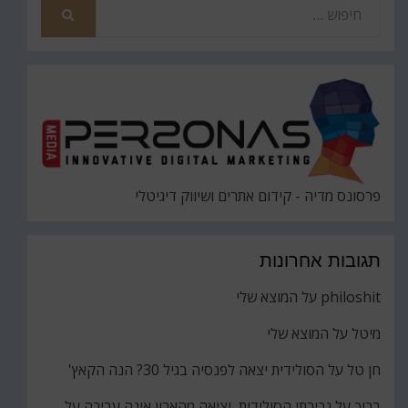
חפש
את
חיפוש
פרסונס מדיה - קידום אתרים ושיווק דיגיטלי
תגובות אחרונות
philoshit
על
המוצא שלי
מיטל
על
המוצא שלי
חן טל
על
הסולידית יצאה לפנסיה בגיל 30? הנה הקאץ'
ברוך
על
גבירתי הסולידית, יציאה מהארון אינה עבירה על