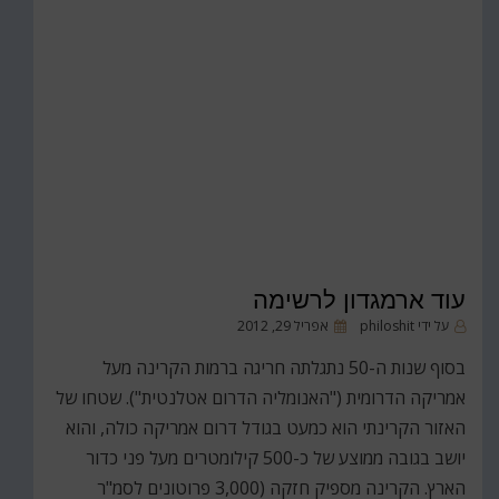
עוד ארמגדון לרשימה
פורסם
על ידי
philoshit
אפריל 29, 2012
ב
בסוף שנות ה-50 נתגלתה חריגה ברמות הקרינה מעל
אמריקה הדרומית ("האנומליה הדרום אטלנטית"). שטחו של
האזור הקרינתי הוא כמעט בגודל דרום אמריקה כולה, והוא
יושב בגובה ממוצע של כ-500 קילומטרים מעל פני כדור
הארץ. הקרינה מספיק חזקה (3,000 פרוטונים לסמ"ר