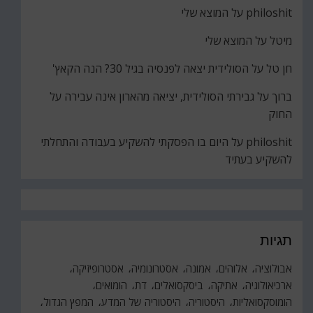
philoshit
על
המוצא שלי
מיטל
על
המוצא שלי
חן טל
על
הסולידית יצאה לפנסיה בגיל 30? הנה הקאץ'
ברוך
על
גבירתי הסולידית, יציאה מהארון אינה עבירה על
החוק
philoshit
על
היום בו הפסקתי להשקיע בעבודה והתחלתי
להשקיע בעתיד
תגיות
אבולוציה
אלוהים
אמונה
אסטרונומיה
אסטרופיזיקה
ארכיאולוגיה
אתיקה
ביסקסואלים
דת
הומואים
הומוסקסואליות
היסטוריה
היסטוריה של המדע
המפץ הגדול