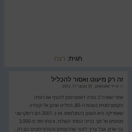
תגית:
רצח
זה רק מיעוט ואסור להכליל
פורסם
על ידי
philoshit
נובמבר 17, 2012
ב
אחרי שארה"ב עזרה לאפגניסטן להעיף את רוסיה
הקומוניסטית בשנות ה-80, החליט ארגון אל-קעידה
שאמריקה היא השטן בהתגלמותו. אז ב-2001 הם ריסקו שני
מטוסים אל תוך בנייני הסחר העולמי, ורצחו יותר מ-3,000
בני אדם. אבל צריך לזכור שהרוצחים והטרוריסטים הם רק…