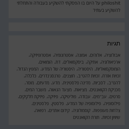
philoshit
על
היום בו הפסקתי להשקיע בעבודה והתחלתי
להשקיע בעתיד
תגיות
אבולוציה
אלוהים
אמונה
אסטרונומיה
אסטרופיזיקה
ארכיאולוגיה
אתיקה
ביסקסואלים
דת
הומואים
הומוסקסואליות
היסטוריה
היסטוריה של המדע
המפץ הגדול
זכויות אזרח
זכויות להט"ב
חוצנים
טרנסג'נדרים
כלכלה
להט"ב
לסביות
מדינה פלסטינית
מדע
מדעיזם
מוסר
מכניקת הקוואנטים
מציאות
מצעד הגאווה
משבר המים
סרטים
עב"מים
עבודה
פוליטיקה
פיזיקה
פיזיקת חלקיקים
פילוסופיה
פילוסופיה של המדע
פלסטין
פלסטינים
צלחות מעופפות
קוסמולוגיה
קידום אתרים
רפואה
שיוויון זכויות
תורת הקוואנטים