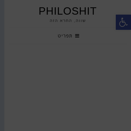
PHILOSHIT
פתח סרגל נגישות
שווה, החרא הזה
תפריט