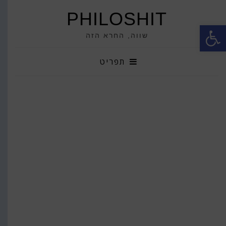
PHILOSHIT
פתח סרגל נגישות
שווה, החרא הזה
תפריט