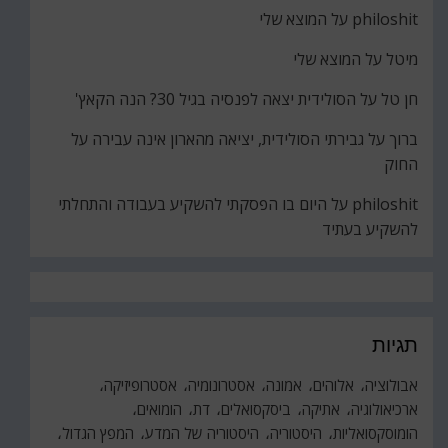
philoshit
על
המוצא שלי
מיטל
על
המוצא שלי
חן טל
על
הסולידית יצאה לפנסיה בגיל 30? הנה הקאץ'
ברוך
על
גבירתי הסולידית, יציאה מהארון אינה עבירה על
החוק
philoshit
על
היום בו הפסקתי להשקיע בעבודה והתחלתי
להשקיע בעתיד
תגיות
אבולוציה
אלוהים
אמונה
אסטרונומיה
אסטרופיזיקה
ארכיאולוגיה
אתיקה
ביסקסואלים
דת
הומואים
הומוסקסואליות
היסטוריה
היסטוריה של המדע
המפץ הגדול