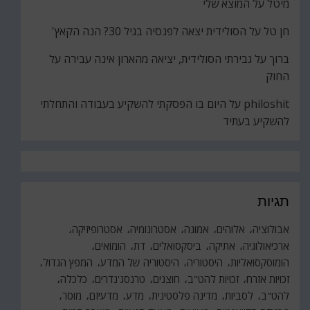
מיטל
על
המוצא שלי
חן טל
על
הסולידית יצאה לפנסיה בגיל 30? הנה הקאץ'
ברוך
על
גבירתי הסולידית, יציאה מהארון אינה עבירה על
החוק
philoshit
על
היום בו הפסקתי להשקיע בעבודה והתחלתי
להשקיע בעתיד
תגיות
אבולוציה
אלוהים
אמונה
אסטרונומיה
אסטרופיזיקה
ארכיאולוגיה
אתיקה
ביסקסואלים
דת
הומואים
הומוסקסואליות
היסטוריה
היסטוריה של המדע
המפץ הגדול
זכויות אזרח
זכויות להט"ב
חוצנים
טרנסג'נדרים
כלכלה
להט"ב
לסביות
מדינה פלסטינית
מדע
מדעיזם
מוסר