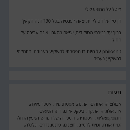
מיטל
על
המוצא שלי
חן טל
על
הסולידית יצאה לפנסיה בגיל 30? הנה הקאץ'
ברוך
על
גבירתי הסולידית, יציאה מהארון אינה עבירה על
החוק
philoshit
על
היום בו הפסקתי להשקיע בעבודה והתחלתי
להשקיע בעתיד
תגיות
אבולוציה
אלוהים
אמונה
אסטרונומיה
אסטרופיזיקה
ארכיאולוגיה
אתיקה
ביסקסואלים
דת
הומואים
הומוסקסואליות
היסטוריה
היסטוריה של המדע
המפץ הגדול
זכויות אזרח
זכויות להט"ב
חוצנים
טרנסג'נדרים
כלכלה