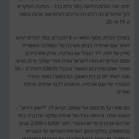
ימים. זוהי הגלות הידועה בתור גלות בבל – הסיבה העיקרית
לכך שיהודים כה רבים היו צריכים לעלות שוב ארצה במאה
ה-19 וה-20.
במהלך הגלות, מסוף המאה ה-8 לפנה"ס, כמה יהודים הגיעו
לאזור אגם אורמייה בצפון-מערבה של הממלכה האשורית
(אירן של ימינו, ליד הגבול עם טורקיה, עירק ואזרבייג'ן).
אותם יהודים לא חזרו לישראל אפילו אחרי שמלך פרס, כורש,
שחרר אותם מהכיבוש האשורי והבבלי (538/9 לפנה"ס – 50
שנה לאחר חורבן בית ראשון). הם נשארו באזור ההררי
המבודד של אגם אורמייה, והמשיכו לדבר ארמית, פרסית
ואזרית.
הם שמרו על תרבותם ועל שפתם, וקראו לה "לישאן דידאן" –
השפה שלנו. זו היתה צורה של ארמית עתיקה שדוברה בימי
אברהם אבינו ובימי ישו הנוצרי, לפני 4,000 ו-2,000 שנים
(בהתאמה). בחלוף הזמן, הארמית השפיעה על העברית
העתיקה, מה שיצר בסופו של דבר את העברית המודרנית