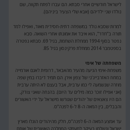
לישראל חודשיים אחרי סבתא. הם עברו לפתח תקווה, שם
נולדו שני ילדיהם (אבא שלי הצעיר ביניהם).
למרות שסבא נולד במשפחה דתית-חסידית מאוד, ואפילו למד
תורה ב"חדר", הוא איבד את אמונתו אחרי השואה. סבא
נפטר בסוף 1994 ממחלת השחמת, בגיל 69. סבתא נפטרה
בספטמבר 2014 ממחלת פרקינסון בגיל 85.
משפחתה של אימי
משפחת-אימי הגיעה מהעיר מהאבאד, דרומית לאגם אורמייה
במחוז האזרבייג'ני של צפון אירן. הם תמיד דיברו במין שפה
מוזרה שנשמעה לי כמו ערבית, אבל בעצם לא היתה ערבית
(אני אפילו זוכר כמה מילים עד היום). בהנחה שאני צודק,
הם היו צאצאים של יהודים שגורשו מישראל על ידי האשורים
והבבלים, בין המאה ה-8 ל-6 לפנה"ס.
עד אמצע המאה ה-6 לפנה"ס, חלק מהיהודים הוגלו מארץ
ישראל ונשלחו בעיקר למעמקי הממלכה האשורית של אותם