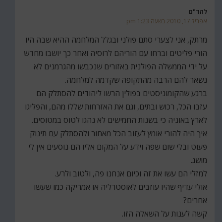
להד"ם
אפריל 17, 2010 בשעה 1:23 pm
מרתק, אני לצערי סתם פולני ובגלל המלחמה ההיא שבה היו
הורי פליטים וברחו עם הוריהם לרוסיה ואחר כך יושבו מחדש
על ידי הממשלה הפולנית באזורים שנכבשו מהגרמנים לא
נשאר להם הרבה מהתקופה שקדמה למלחמה.
ברגע שהקומוניסטים בפולין הרשו ליהודים להסתלק הם
עזבו הכל, רכוש ובתים, וגם את האזרחות שללו מהם, והפליגו
לארץ באוניה כי בשנות החמישים לא נהגו לטוס במטוסים.
איך היה להורי אומץ לעזוב הכל מאחור ולהסתלק עם תינוק
פעוט ובלי שום שפה וידע על המקום אליו הם נוסעים אין לי
מושג.
למזלי הם עשו את זה וכיום אנחנו פה, ולטוב ולרע.
אולי עדיף שהיו עוזבים לאוסטרליה או אמריקה כמו שעשו
אחרים?
קשה לענות על השאלה הזו.