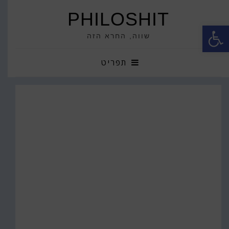
PHILOSHIT
פתח סרגל נגישות
שווה, החרא הזה
תפריט