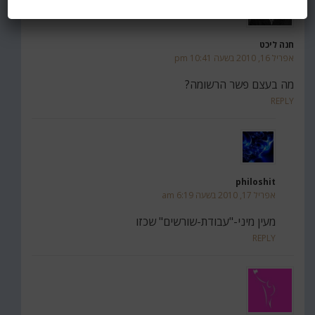
חנה ליכט
אפריל 16, 2010 בשעה 10:41 pm
מה בעצם פשר הרשומה?
REPLY
philoshit
אפריל 17, 2010 בשעה 6:19 am
מעין מיני-"עבודת-שורשים" שכזו
REPLY