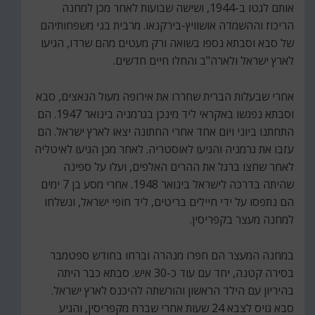
אותם לגטו ב-1944, ושישה שבועות לאחר מכן למחנה
הריכוז וההשמדה אושוויץ-בירקנאו. מרבית בני משפחותיהם
של סבא וסבתא נספו בשואה ורק מעטים מהם שרדו, הגיעו
לארץ ישראל ולארה"ב והחלו חיים חדשים.
אחרי שבעלות הברית שחררו את אירופה מעול הנאצים, סבא
וסבתא נפגשו באקראי ליד מינכן בגרמניה בינואר 1947. הם
התחתנו ביוני ויום אחד אחרי החתונה יצאו לארץ ישראל. הם
עזבו את גרמניה והגיעו לאוסטריה. לאחר מכן הגיעו לאיטליה
לאחר שחצו ברגל את ההרים האלפים, ועלו על ספינה
שהיתה בדרכה לישראל בינואר 1948. אחרי מסע בן 7 ימים
הם נתפסו על ידי חיילים בריטים, ליד חופי ישראל, ונשלחו
למחנה מעצר בקפריסין.
במחנה המעצר הם חפרו מנהרה וברחו בחודש ספטמבר
בסירה קטנה, יחד עם עוד כ-30 איש. סבתא כבר היתה
בהיריון עם הילד הראשון והורשתה להיכנס לארץ ישראל.
סבא גויס לצבא 24 שעות אחרי שברח מקפריסין, והגיע