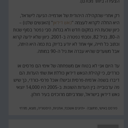
הצעירה ביותר מכולם).
רק אחרי שהקהילה היהודית של אורמייה הגיעה לישראל,
היא החלה לקרוא לעצמה "
נאש דידאן
" (האנשים שלנו) –
כיוון שכעת היו במקום חדש ולא בגלות. סבי נפטר בסוף שנות
ה-80, בגיל 82, וסבתי נפטרה ב-2001. כיוון שלא ידעה קרוא
וכתוב כל חייה, אף אחד לא יודע בדיוק בת כמה היא היתה,
אבל משערים שהיא עברה את גיל ה-90 במותה.
עד היום אני לא בטוח אם משפחתה של אימי הם פרסים או
כורדים, כי קהילת הנאש דידאן כוללת את שתי העדות. הם
דיברו בשפה ארמית-פרסית ובישלו אוכל פרסי-כורדי, כך שיש
פה ערבובייה בין העדות השונות. ב-2005 היו 14,000 יוצאי
נאש דידאן בישראל, שמרביתם מרוכזים בעיר חולון.
פורסם ב
אישי
,
מחשבה
תיוגים
אשכנזי
,
אתניות
,
היסטוריה
,
מוצא
,
מזרחי