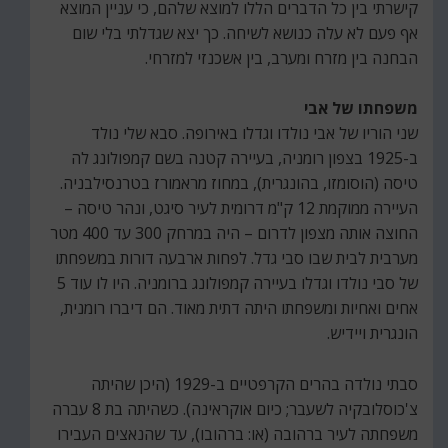
קישרתי בין כל הדברים הללו למוצא שלהם, כי עניין המוצא
אף פעם לא עלה כנושא לשיחה. כך יצא שגדלתי בלי שום
הבחנה בין מזרח ומערב, בין אשכנזי למזרחי.
משפחתו של אבי
שני הוריו של אבי נולדו וגדלו באירופה. סבא שלי נולד
ב-1925 בצפון רומניה, בעיירה קטנה בשם קמפולונג לה
טיסה (הוסומזו, בהונגרית), במחוז מראמורז בטרנסילבניה.
העיירה ממוקמת 12 ק"מ דרומית לעיר סיגט, ונהר טיסה –
החוצה אותה מצפון לדרום – היה במרחק 300 עד 400 מטר
מערבית לבית שבו סבי גדל. לפחות ארבעה דורות במשפחתו
של סבי נולדו וגדלו בעיירה קמפולונג ברומניה. היו לו עוד 5
אחים ואחיות ומשפחתו היתה דתית מאוד. הם דיברו רומנית,
הונגרית ויידיש.
סבתי נולדה בהרים הקרפטיים ב-1929 (היכן שהיתה
צ'כוסלובקיה לשעבר; כיום אוקראינה). כשהיתה בת 8 עברה
משפחתה לעיר ברהובה (או: ברהובו), עד שהנאצים העבירו