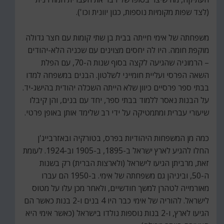
(לצד שפות מקומיות נוספות, כגון יוונית וכו').
משפחתה של אימי חייתה בבית בן שתי קומות עם חצר גדולה
מוקפת חומה. היו לה יחסים מצוינים עם שכניה הלא-יהודים
– הרמוניה שהגיעה לקצה בסוף שנות ה-70, עם הפלת
השאה הפרסי ועליית חומייני לשלטון. הבנים במשפחה למדו
בבתי ספר פרסיים כיוון שלא הייתה השכלה יהודית בהישג-יד.
על הבנות נאסר ללמוד בבתי ספר, יחד עם בנים, והן קיבלו
שיעורי עברית ומתמטיקה על ידי רב שלימד אותן באופן פרטי.
כמה מן המשפחות היהודיות בפרס, בטורקיה ובאזרבייג'ן
החלו להגיע לארץ ישראל ב-1895, ב-1905 וב-1924. לעומת
זאת, מרביתן הגיעו לישראל (ולארצות הברית) רק בשנות
ה-50, וביניהן גם משפחתה של אימי. ב-1950 הם עברו
מאורמייה לטהרן למשך חודשיים, ולאחר מכן עלו על מטוס
לישראל. להוריה של אימי כבר היו 4 בנים ו-2 בנות כאשר הם
הגיעו לארץ, ו-2 בנות נוספות נולדו בישראל (כאשר אימי היא