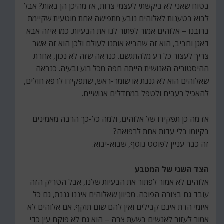
בטוח שאני לא ביקשתי לעצמי צרות, אז מהיכן הן באות? אבל
לבוא בטענות לאלוהים נובע מתפישה אחת מוטעית שקיימת
ברובנו – אלוהים אמור לפתור לנו את הבעיות. כמו איזה אבא
דאגן וחביב, הוא זה שהביא אותנו לעולם ולכן הוא זה אשר
צריך לעצור כל רע מלהתגשם. כנראה שזה לא נכון, אחרת
ההיסטוריה האנושית הייתה חפה מכל רוע ובעיה. כנראה
שאלוהים הוא לא גננת או שומר-ראש, שתפקידו לרפא חולים,
להאכיל רעבים ולטפל במחדלים אנושיים.
אז מה כן תפקידו של אלוהים, ולמה כל-כך הרבה מאמינים
בקיומו בלי עדות אחת לרפואה?
זה כבר עניין לפוסט נוסף, שבוא-יבוא.
הצד השני של המטבע
אלוהים לא אמור לפתור את הבעיות שלנו, אבל הטריק הזה
עובד גם בצורה הפוכה. מכיוון שאלוהים איננו גננת, גם כל
איומי הדת אינם קבילים ואין להם שום תוקף. אם אלוהים לא
אמור לעזור לאנשים בשעת צרה – הוא גם לא פוקח עין כדי