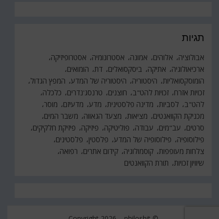
תגיות
אבולוציה
אלוהים
אמונה
אסטרונומיה
אסטרופיזיקה
ארכיאולוגיה
אתיקה
ביסקסואלים
דת
הומואים
הומוסקסואליות
היסטוריה
היסטוריה של המדע
המפץ הגדול
זכויות אזרח
זכויות להט"ב
חוצנים
טרנסג'נדרים
כלכלה
להט"ב
לסביות
מדינה פלסטינית
מדע
מדעיזם
מוסר
מכניקת הקוואנטים
מציאות
מצעד הגאווה
משבר המים
סרטים
עב"מים
עבודה
פוליטיקה
פיזיקה
פיזיקת חלקיקים
פילוסופיה
פילוסופיה של המדע
פלסטין
פלסטינים
צלחות מעופפות
קוסמולוגיה
קידום אתרים
רפואה
שיוויון זכויות
תורת הקוואנטים
philoshit
© Copyright 2026 –