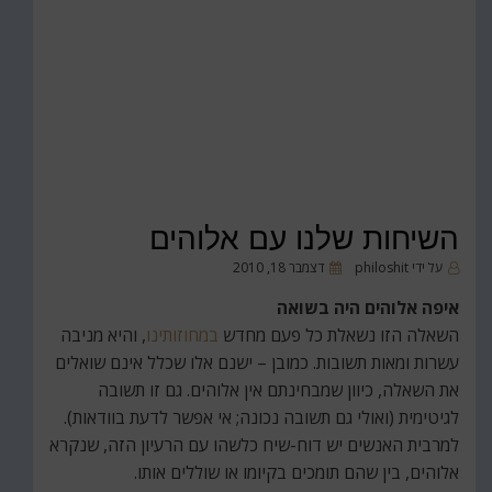
השיחות שלנו עם אלוהים
פורסם
על ידי
philoshit
דצמבר 18, 2010
ב
איפה אלוהים היה בשואה
השאלה הזו נשאלת כל פעם מחדש
במחוזותינו
, והיא מניבה
עשרות ומאות תשובות. כמובן – ישנם אלו שכלל אינם שואלים
את השאלה, כיוון שמבחינתם אין אלוהים. גם זו תשובה
לגיטימית (ואולי גם תשובה נכונה; אי אפשר לדעת בוודאות).
למרבית האנשים יש דוח-שיח כלשהו עם הרעיון הזה, שנקרא
אלוהים, בין שהם תומכים בקיומו או שוללים אותו.