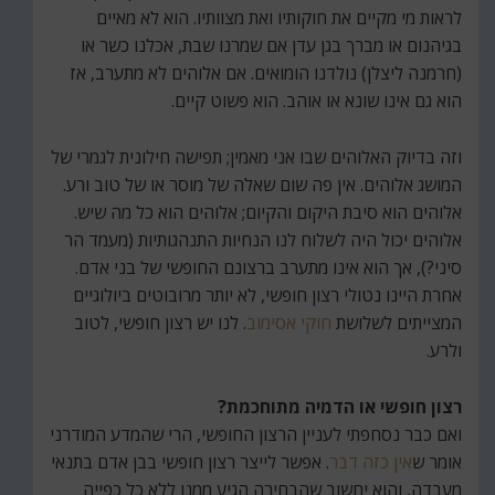
לראות מי מקיים את חוקותיו ואת מצוותיו. הוא לא מאיים
בגיהנום או מברך בגן עדן אם שמרנו שבת, אכלנו כשר או
(חרמנה ליצלן) נולדנו הומואים. אם אלוהים לא מתערב, אז
הוא גם אינו שונא או אוהב. הוא פשוט קיים.
וזה בדיוק האלוהים שבו אני מאמין; תפישה חילונית לגמרי של
המושג אלוהים. אין פה שום שאלה של מוסר או של טוב ורע.
אלוהים הוא סיבת היקום והקיום; אלוהים הוא כל מה שיש.
אלוהים יכול היה לשלוח לנו הנחיות התנהגותיות (מעמד הר
סיני?), אך הוא אינו מתערב ברצונם החופשי של בני אדם.
אחרת היינו נטולי רצון חופשי, לא יותר מרובוטים ביולוגיים
המצייתים לשלושת
חוקי אסימוב
. לנו יש רצון חופשי, לטוב
ולרע.
רצון חופשי או הדמיה מתוחכמת?
ואם כבר נסחפתי לעניין הרצון החופשי, הרי שהמדע המודרני
אומר ש
אין כזה דבר
. אפשר לייצר רצון חופשי בבן אדם בתנאי
מעבדה, והוא יחשוב שהבחירה הגיע ממנו ללא כל כפייה