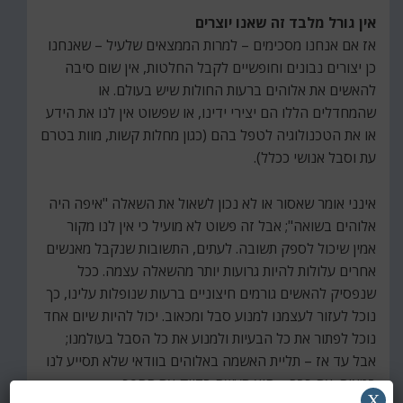
אין גורל מלבד זה שאנו יוצרים
אז אם אנחנו מסכימים – למרות הממצאים שלעיל – שאנחנו
כן יצורים נבונים וחופשיים לקבל החלטות, אין שום סיבה
להאשים את אלוהים ברעות החולות שיש בעולם. או
שהמחדלים הללו הם יצירי ידינו, או שפשוט אין לנו את הידע
או את הטכנולוגיה לטפל בהם (כגון מחלות קשות, מוות בטרם
עת וסבל אנושי ככלל).
אינני אומר שאסור או לא נכון לשאול את השאלה "איפה היה
אלוהים בשואה"; אבל זה פשוט לא מועיל כי אין לנו מקור
אמין שיכול לספק תשובה. לעתים, התשובות שנקבל מאנשים
אחרים עלולות להיות גרועות יותר מהשאלה עצמה. ככל
שנפסיק להאשים גורמים חיצוניים ברעות שנופלות עלינו, כך
נוכל לעזור לעצמנו למנוע סבל ומכאוב. יכול להיות שיום אחד
נוכל לפתור את כל הבעיות ולמנוע את כל הסבל בעולמנו;
אבל עד אז – תליית האשמה באלוהים בוודאי שלא תסייע לנו
במאום. אם כבר – היא תעשה בדיוק את ההפך.
X