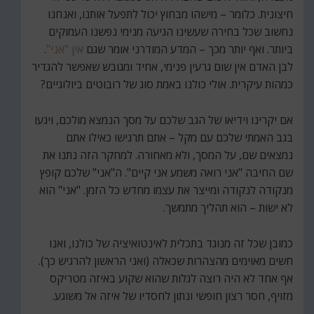
חיצונית. כלומר – מישהו מבחוץ יכול לתפעל אותנו, ואנחנו
נחשוב שכל בחירה שעשינו הגיעה מנימי נפשנו העמוקים
ביותר. ואף יותר מכך – המדע המודרני אומר שגם
אין "אני"
.
לבן האדם אין שום גרעין פנימי, אחיד ומגובש שאפשר להגדיר
כמהות עיקרית. אולי כולנו באמת סוג של רובוטים ביולוגיים?
אם יקרינו וידיאו של הגב שלכם על מסך הנמצא מולכם, ויגעו
בגב האמתי שלכם עם מקל – אתם תרגישו כאילו אתם
נמצאים שם, על המסך, ולא מאחורה. למחקר הזה נתנו את
שם החיבה "אני רואה משמע אני קיים". ה"אני" שלכם קופץ
מנקודה לנקודה ומייצר את עצמו מחדש כל הזמן. "אני" הוא
לא ישות – הוא תהליך מתמשך.
כמובן שכל זה מנוגד בתכלית לאינטואיציה של כולנו, ואנו
חשים מאוימים מהצהרות שכאלה (ואני הראשון להרגיש כך).
אף אחד לא היה רוצה לגלות שהוא שקוע באיזה מטריקס
מזויף, חסר רצון חופשי ונתון לחסדיו של איזה אל משוגע.