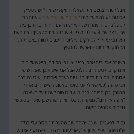
אבל למה לצמצם את השאלה דווקא לשואה? יש מספיק
אסונות בעולם שאלוהים
לא נקף או נוקף אצבע
אחת כדי
לטפל בהם: השמדת שני-שליש מהעם היהודי בחורבן בית
שני; רצח של 8 עד 10 מיליון איש בתקופת סטאלין; רצח העם
הארמני על-ידי הטורקים; מיליוני הרעבים למוות באפריקה,
מחלות, מלחמות – ואפשר להמשיך.
תשובה אפשרית אחת, כפי שציינתי מקודם, היא שאלוהים
אינו קיים. לגיטימי בהחלט. אבל אני אישית כן מאמין שיש
אלוהים, מסיבות בלתי הגיוניות כאלה ואחרות, ואולי גם בכך
אני טועה (כפי שאולי אני טועה באמונה שיש חיים אחרי
המוות). לכן הפוסט הזה מיועד לנסות לענות על השאלה
"איפה אלוהים", מנקודת מבטו של מישהו שכן מאמין בסוג של
נוכחות אלוהית ביקום.
גם לי לפעמים יש נטייה לחשוב שהצרות נופלות עלי בגלל
ש"מישהו" מפיל אותן עלי, או "עומד מהצד" ולא נוקף אצבע.