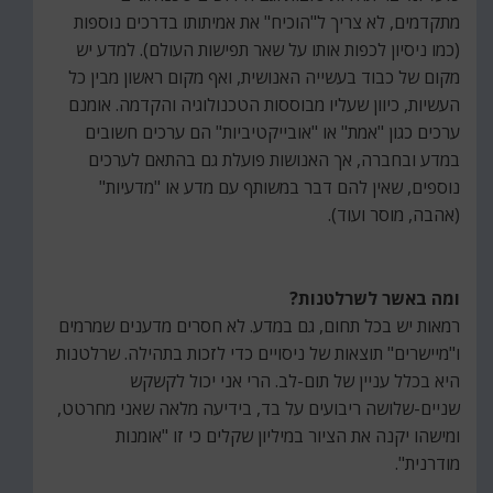
מתקדמים, לא צריך ל"הוכיח" את אמיתותו בדרכים נוספות
(כמו ניסיון לכפות אותו על שאר תפישות העולם). למדע יש
מקום של כבוד בעשייה האנושית, ואף מקום ראשון מבין כל
העשיות, כיוון שעליו מבוססות הטכנולוגיה והקדמה. אומנם
ערכים כגון "אמת" או "אובייקטיביות" הם ערכים חשובים
במדע ובחברה, אך האנושות פועלת גם בהתאם לערכים
נוספים, שאין להם דבר במשותף עם מדע או "מדעיות"
(אהבה, מוסר ועוד).
ומה באשר לשרלטנות?
רמאות יש בכל תחום, גם במדע. לא חסרים מדענים שמרמים
ו"מיישרים" תוצאות של ניסויים כדי לזכות בתהילה. שרלטנות
היא בכלל עניין של תום-לב. הרי אני יכול לקשקש
שניים-שלושה ריבועים על בד, בידיעה מלאה שאני מחרטט,
ומישהו יקנה את הציור במיליון שקלים כי זו "אומנות
מודרנית".