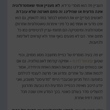
העניין פה הוא מוסרי גרידא.
לא מעניין אותי שאסטרולוגיה
אינה מדעית או שהילינג זה סתם חארטה שלא עובדת
.
לאנשים (עדיין) יש את החופש לבחור במה להאמין, גם הוא
אינו מדעי או אמתי (או כל מיני אימרות טאוטולוגיות אחרות).
אסטרולוגיה ומיסטיקה הם תחומי-עניין לגיטימיים כמו כל
תחום אחר. הם לא פוגעים באף אחד ולא קוראים לאלימות
ולגזענות.
יש פה בעיה מוסרית של כפיית מחשבה מסוג מסוים, וכפי
שטען
עמנואל לוינס
– אתיקה קודמת לאונטולוגיה. גם אם
אנו בטוחים שבידנו נמצאת האמת האחת והיחידה, אסור
לכפות אותה על אחרים. ומדוע אני מרשה לעצמי להילחם
בתופעה הזו? מכיוון שבעברי הייתי "מדעיסט" מושבע, ואני
יודע היטב מאיפה הכפייה המדעית הזו נובעת: מהרצון
להשליט סדר בעולם כאוטי. בכך המדע אינו שונה מכל
דוֹגמה דתית אחרת.