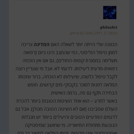
philoshit
נובמבר 5, 2011 בשעה 6:42 pm
הכוונה שלי הייתה יותר לשאלה האם
המדינה
צריכה
לממן טיפול הוליסטי, כפי שהמצב הינו כיום (רפואה
משלימה במסגרת קופות-החולים), גם אם אין הוכחה
רפואית-מדעית ליעילותו. לדעתי לא. אבל מי שעדיין רוצה
לקבל טיפול כלשהו, שיעילותו לא הוכחה, ברור שזכותו
המלאה לפנות למוכר בקבוקי-מים קדושים. חופש
הבחירה תקף גם פה, ברמה האישית.
באשר למדע – הוא אחד השיטות הטובות ביותר להכרת
העולם שסביבנו (אם לא השיטה הטובה מכולן). אבל גם
לדגמים המדעיים הטובים והיעילים ביותר יש מגבלות
הנובעות מתחולת התיאוריה. מי שחושב שמיסטיקה
ואסטרולוגיה אינן מדעיות, זכותו המלאה לחשוב כך (גם