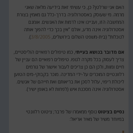
האם אני שרלטן? כן, כי עשיתי זאת בידיעה מלאה שאני
מרמה. מי שעוסק באסטרולוגיה בדרך-כלל גם מאמין בצורת
המחשבה הזו, ועניינו אינו לרמות את האנשים. אומנם
אסטרולוגיה אינה מדע, אולם "אין בכך כדי להפוך אותה
לנוכלות" (בית-משפט השלום בירושלים,
3/8/2005
).
אם מדובר בנושא בעייתי
, כמו טיפולים רפואיים הוליסטיים,
צריך לעסוק בכל מקרה לגופו. טיפולים רפואיים הם עניין של
חיים ומוות, ולכן הם כן צריכים לעבור אישור של גורמים
רלוונטיים המוכרים על-ידי המדינה. מוכר בקבוקי-מים הטוען
ליכולת ריפוי, עלול לסכן את בריאותם ואת חייהם של אנשים.
אסטרולוגיה אינה מסכנת איש (לפחות לא באופן ישיר).
נסיים בציטוט
נוסף ממאמרו של פרבר; ציטוט רלוונטי
במיוחד משיר של מאיר אריאל: