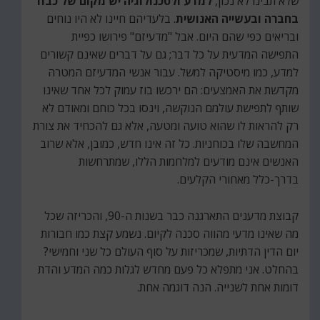
שלא תבינו לא נכון,
למדע ולטכנולוגיה יש מקום של כבוד
בחברה ובעשייה האנושית
. בלעדיהם חיינו לא היו נוחים
ובריאים כפי שהם היום. אבל "מדעיזם" פירושו כפיית
התפישה המדעית על כל דבר; גם על דברים שאינם קשורים
למדע, כמו מיסטיקה למשל. עבור אנשי המדעיזם המטרה
מקדשת את האמצעים: הם ירכשו בוז עמוק לכל אחד שאינו
שותף לתפישת עולמם הנוקשה, וינסו בכל כוחם ומאודם לא
רק להראות לו שהוא טועה ומטעה, אלא גם להכחיד את צורת
המחשבה שלו בכוחניות. כל זה אינו חדש, כמובן, אלא שרוב
האנשים אינם מודעים למלחמות הללו, שמתרחשות
בדרך-כלל מאחורי הקלעים.
קבוצת מדענים התארגנה כבר בשנות ה-90, והכריזה שכל
מה שאינו מדעי מהווה סכנה לקיום. נשמע קצת כמו חבורות
יום הדין הדתיות, שמכריזות על סוף העולם כל שני וחמישי?
בהחלט. אני מתפלא כל פעם מחדש לגלות כמה המדע והדת
דומות אחת לשנייה. הנה דוגמה אחת.