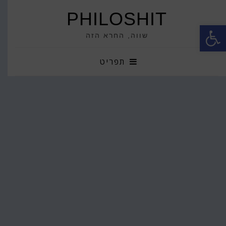
PHILOSHIT
פתח סרגל נגישות
שווה, החרא הזה
תפריט