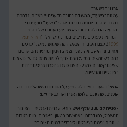
ארגון "בשער"
עמותת "בשער", המאגדת בתוכה מדענים ישראלים, נלחמת
במיסטיקה ובפוסטמודרניזם. אנשי "בשער" טוענים כי
"הבעיה הגדולה ביותר היא שנפגע מעמדם של ההיגיון
והמדעיות כערכים מחייבים במדינת ישראל" (
הארץ, ינואר
1999
). עצם העובדה שנעשה פה שימוש במושג "ערכים
מחייבים
" היא בעיה בפני עצמה. היגיון ומדעיות הם ערכים
בהם משתמשים במדע; האם צריך לכפות אותם גם על נושאים
שאינם קשורים למדע? האם כולנו בהכרח צריכים להיות
רציונליים ומדעיים?
אנשי "בשער" רוצים להשפיע על התרבות הישראלית בכמה
אופנים, שמתוכם שלושה אני רואה כבעייתיים:
•
פנייה לכ-200 אלף איש
קוראי עברית ואנגלית – הציבור
המשכיל, כהגדרתם, באמצעות בטאון, מאמרים וצוות תגובות
שיתרום "גישה רציונלית וליברלית לשיח הציבורי".