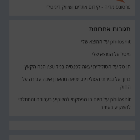
פרסונס מדיה - קידום אתרים ושיווק דיגיטלי
תגובות אחרונות
philoshit
על
המוצא שלי
מיטל
על
המוצא שלי
חן טל
על
הסולידית יצאה לפנסיה בגיל 30? הנה הקאץ'
ברוך
על
גבירתי הסולידית, יציאה מהארון אינה עבירה על
החוק
philoshit
על
היום בו הפסקתי להשקיע בעבודה והתחלתי
להשקיע בעתיד