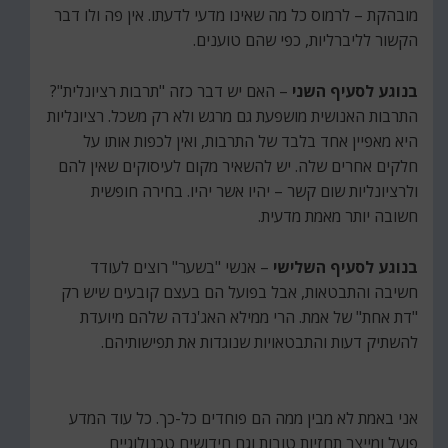
מובהקת – לרמוס כל מה שאינו מדעי לדעתו. אין פה ולו דבר
הקשור לליברליות, כפי שהם טוענים.
בנוגע לסעיף השני
– האם יש דבר כזה "תרבות רציונלית"?
התרבות האנושית מושפעת גם מרגש ולא רק משכל. רציונליות
היא מאפיין אחד בלבד של התרבות, ואין לכפות אותו על
חלקים אחרים שלה. יש להשאיר מקום לעיסוקים שאין להם
ולרציונליות שום קשר – יהיו אשר יהיו. בחירה חופשית
חשובה יותר מאמת מדעית.
בנוגע לסעיף השלישי
– אנשי "בשער" רוצים לעודד
חשיבה והתבטאות, אבל בפועל הם בעצם קובעים שיש רק
"דת אחת" של אמת. הרי ממילא האג'נדה שלהם מיועדת
להשתיק דעות והתבטאויות שנוגדות את תפישותיהם.
אני באמת לא מבין ממה הם פוחדים כל-כך. כל עוד המדע
פועל ומייצר תחזיות טובות וגם חידושים טכנולוגיים