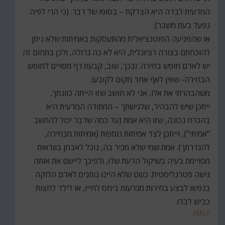
המדעית לבדה היא הצדקת – בסופו של דבר. (כי הרי לפיה
נפעל בעת משבר).
או שהפגיעה הפוטנציאלית מהתעסקות באמיתות שלא ניתן
להוכחתם בצורה רציונלית, היא לא כה גדולה, ולכן בתחום זה
יש לאדם חופש בחירה. ובכך, שוב, קבעת רף מסויים לחופש
הבחירה- שאין לאף אחד מקום לקובעו.
משהבהרתי את אלו, אני לא חושב שזו הייתה כוונתך.
ייתכן שיש להבהיר, שלגישתך – המתודה המדעית היא
בהכרח נכונה, שזו היא אמת (עד כמה שדבר יכול להחשב
"אמיתי"), וייתכן לצד אמיתות נוספות (אמיתות מבחירה,
להגדרתך). אמת שמי שלא מכיר בה, נוכל לאבחן בוודאות
מסויימת בעיה בשיקול הדעת שלו, ולפיכך ליישם את אותה
גישה פטרנליסטית. כשם שלא היינו נותנים לאדם הלוקה
בנפשו לבצע בחירות מכרעות ביחס לחייו, או לילד לחצות
כביש לבדו.
REPLY