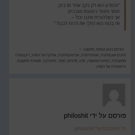
"והמדע הוא רק נקב אחד מרבים,
חותר וחופר ניצוצות ושבבים.
אך כשלהוכיח איננו יכול –
אז בכוח הוא הולך את הרוח לכבול."
פורסם ב
כאן ועכשיו
,
מחשבה
תיוגים
אונטולוגיה
,
אסטרולוגיה
,
אפיסטמולוגיה
,
אתיקה של המדע
,
דיקטטורה
מחשבתית
,
חופש המחשבה
,
מדע
,
מדעיזם
,
מוסר
,
מיסטיקה
,
משטרת מחשבות
,
פילוסופיה של המדע
פורסם על ידי
philoshit
כל הפוסטים של philoshit