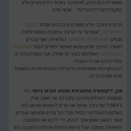
מתעוררת בכם כרגע, לא מדובר באנשי-דת קיצוניים אלא
במקביליהם ה"רציונליים" – אנשי-מדע.
מדענים וחובבי-מדע מתארגנים בכנסים אודות
"סכנות"
המיסטיקה
, "אוסרים" על הציבור עיסוקים באסטרולוגיה,
מנסים
למנוע שידורי מיסטיקה
בטלוויזיה, ואף קובלים
למשרד החינוך מכיוון שהוא מאפשר למורים לעבור
השתלמות
בנומרולוגיה
. השתלמות בציור זה אחלה; אבל נומרולוגיה?! זה
עלול להרוס את כל החברה
הטכנוקרטית-אתאיסטית-רציונלית-רובוטית-מכנית-יבשושית
שהם מתכננים לנו.
אכן, דיקטטורה מחשבתית מהסוג הגרוע ביותר
; כזו
שמתחזה לפעילות מיטיבה ומבורכת. אני חושב שרק
ב"1984" של ג'ורג' אורוול אנו עדים לטמטום מהסוג הזה.
השלטון הטוטליטרי בספר מכריז על מילים מסוימות שעליהן
אסור לחשוב ואותן אסור לבטא, כדי לדכא את המחשבה
החופשית. מסתבר שכל הרעות החולות שהמדע והתבונה ניסו