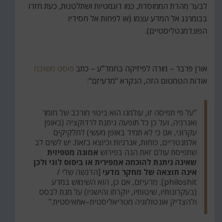
לבער מהדת הממוסדת, כמו דוגמטיות ושתלטנות, כעת חזרו
בבומרנג אל המדע עצמו (או לפחות אל חסידיו
הפונדמנטליסטיים).
אורן פרבר – מורה לפיזיקה בחמד"ע – כתב
פוסט משובח
אודות הטמטום הזה, הנקרא "מדעיזם":
"על פי תפיסה זו, עולמנו הוא ביטוי מורכב של חומר
ואנרגיה, ועל כן כל תופעה ניתנת לרדוקציה (באופן
עקרוני, אם כי לא תמיד באופן מעשי) לחלקיקים
אלמנטריים, כוחות, אנרגיות וכיוצא בזאת. יש לשים לב
שתפיסת עולם זאת הנה בפירוש
אמונה מטפיזית
שאינה ניתנת להוכחה אמפירית או ביסוס לוגי ולכן
אינה תוצאה של מחקר מדעי
[הדגשה שלי /
philoshit]. מדעיזם, אם כן, הוא השימוש במדע
(בעקרונותיו, שיטותיו, יוקרתו והישגיו) על מנת לבסס
ולהצדיק אונטולוגיה מטריאליסטית–אתאיסטית."