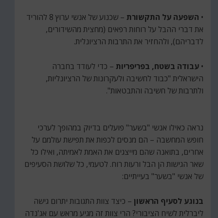
•
השפעה על התקשורת
– שכנוע של אנשי ערוץ 8 להוריד
את דברי ההבל על רוחות רפאים (מחצית מהשידורים,
לדבריהם), ולהחזיר את התרבות הרציונלית.
•
עבודה בשטח, בפריפריות
– כדי לעודד בחברה
הישראלית "כבוד לחשיבה ולעקרונות של הרציונליות,
ולתרבות של חשיבה והתבטאות".
נראה כאילו אנשי "בשער" פועלים בדיוק במהופך לערכי
חופש המחשבה – הם מנסים לכפות את תפישת עולמם על
אחרים, בתואנה שהם מייצגים את האמת לאמיתה, ואילו כל
שאר הגישות הן הבל ורעות רוח. לטעמי, כל שלושת הסעיפים
של אנשי "בשער" בעייתיים:
בנוגע לסעיף הראשון
– כיצד צוות התגובות יתרום גישה
ליברלית לשיח הציבורי? הרי צוות זה מגיע מראש עם אג'נדה