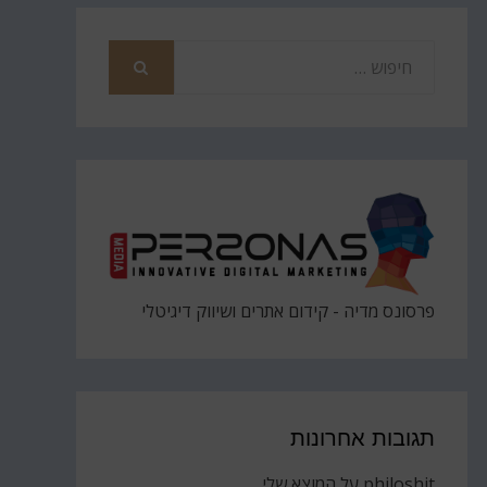
חפש
את
חיפוש
פרסונס מדיה - קידום אתרים ושיווק דיגיטלי
תגובות אחרונות
philoshit
על
המוצא שלי