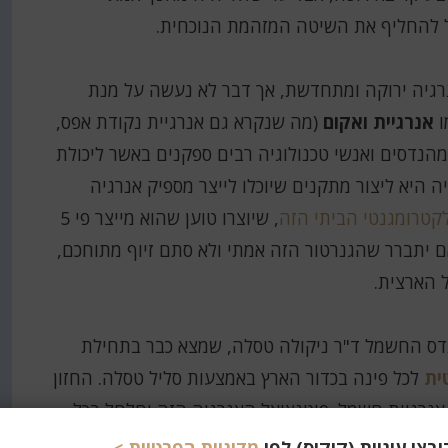
כל להחליף את השיטה המזהמת הנוכחית.
רגיה ירוקה ומתחדשת, אך דבר לא נעשה על מנת
ו
אנרגיית ואקום
(מה שנקרא גם אנרגיית נקודת אפס,
ים רבות, אך מהנדסים ואנשי טכנולוגיה רבים ספקנים באשר ליכולת
 היא ליצור מתקנים שיוכלו לייצר מספיק אנרגיה
קטרומגנטי הביתי הזה
, שיוצרו טוען שהוא מייצר פי 5
מאשר הוא צורך ומחירו 5,000 דולר. אם יתברר שהגנרטור הזה אמתי ולא סתם זיוף מתוחכם,
 הארצית.
נדס החשמל ד"ר ניקולה טסלה, שמצא כבר בתחילת
ית
לכל פינה בכדור הארץ באמצעות סליל טסלה. החזון
אנרגיית חשמל. פוטנציאל האנרגיה הזה יחלחל בכל
מקום ולקבל חשמל חינם – ללא זיהום. נראה לי שהסיבה