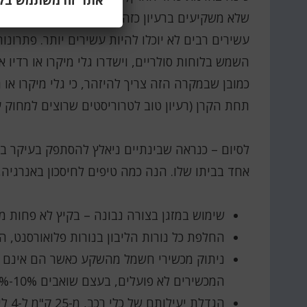
אתר זה משתמש בקוב
שלא משקיעים ברעיון כזה, היא כיוון שמכשיר כזה 
עשירים רבים לא יוכלו להיות עשירים יותר. פתרו
השמש בלוחות סולריים, וישדרו גלי מיקרו או רדיו
כמובן שבמקרה הזה צריך להיזהר, כי גלי מיקרו או
תחת הקרן (רעיון טוב לטרוריסטים שרוצים למחוק 
לסיום – כנראה שבינתיים ניאלץ להסתפק בעיקר באנ
אחד בביתו שלו. הנה כמה טיפים לחיסכון באנרגיה,
שימוש במזגן בצורה נבונה – בקיץ לא פחות מ-25 מעלות ובחורף לא יותר מ-27, בערך
החלפת כל נורות הליבון בנורות פלואורסנט, החוסכות ע
ניתוק מכשירי חשמל מהשקע כאשר הם אינם ב
המכשירים לא פועלים, בעצם שואבים 10%-15% מהחשמל בבית.