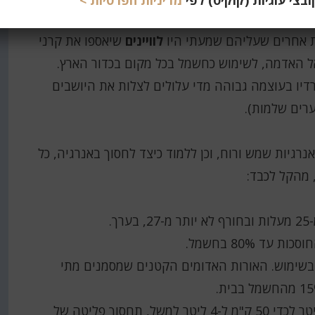
צי עוגיות (קוקיס) לפי
מדיניות הפרטיות >
יחסל את תעשיות האנרגיה שתלויות בנפט, ואנשים
נות אחרים שעליהם שמעתי היו
לוויינים
שיאספו את קרני
 אל האדמה, לשימוש כחשמל בכל מקום בכדור הארץ.
 רדיו בעוצמה גבוהה מדי עלולים לצלות את היושבים
ערים שלמות).
רגיות שמש ורוח, וכן ללמוד כיצד לחסוך באנרגיה, כל
 מהקל לכבד:
.
ד 80% בחשמל.
שימוש. האורות האדומים הקטנים שמסמנים מתי
הגדלת יעילותם של כלי רכב, מ-25 ק"מ ל-4 ליטר לכדי 50 ק"מ ל-4 ליטר למשל, תחסוך פליטה של