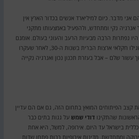
 אני מדבר. כיום למיליארד אנשים בכדור הארץ אין
ור אנרגיה נקי ומתחדש, ולהפעיל באמצעותו מתקני
היו נפתרות הרבה מבעיות הרעב והעוני בעולם. אומנם
לא כל אדמה אפשר להפוך לאדמה חקלאית – כפי שגילו חקלאי ארצות הברית בשנות ה-30, לאחר שעקרו
עשור שלם – אבל בעזרת תכנון נכון ואנרגיה נקייה
ת קצב הפיתוחים המואץ בתחום הזה, גם אם הם עדיין
הראשונות שהתקינו
דודי שמש
על גגות בתים כבר
צרוכת האנרגיה הכללית בישראל עד היום. אירופה, למשל, היא אחת
רוקה ומתחדשת. מדינות אירופיות רבות פתחו שדות