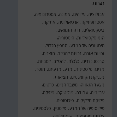
תגיות
אבולוציה
אלוהים
אמונה
אסטרונומיה
אסטרופיזיקה
ארכיאולוגיה
אתיקה
ביסקסואלים
דת
הומואים
הומוסקסואליות
היסטוריה
היסטוריה של המדע
המפץ הגדול
זכויות אזרח
זכויות להט"ב
חוצנים
טרנסג'נדרים
כלכלה
להט"ב
לסביות
מדינה פלסטינית
מדע
מדעיזם
מוסר
מכניקת הקוואנטים
מציאות
מצעד הגאווה
משבר המים
סרטים
עב"מים
עבודה
פוליטיקה
פיזיקה
פיזיקת חלקיקים
פילוסופיה
פילוסופיה של המדע
פלסטין
פלסטינים
צלחות מעופפות
קוסמולוגיה