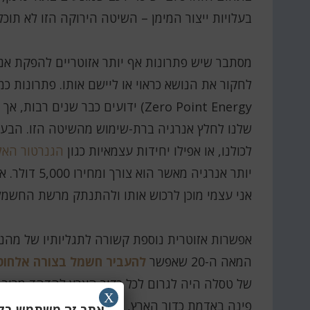
בעלויות ייצור המימן – השיטה הירוקה הזו לא תו
מסתבר שיש פתרונות אף יותר אזוטריים להפקת אנ
לחקור את הנושא כראוי או ליישם אותו. פתרונות כמ
Zero Point Energy) ידועים כבר שנ
שלנו לחלץ אנרגיה ברת-שימוש מהשיטה הזו. הבעיה
לכולנו, או אפילו יחידות עצמאיות כגון
הגנרטור האל
יותר אנרגיה 
אני עצמי מוכן לרכוש אותו ולהתנתק מרשת החשמל
אפשרות אזוטרית נוספת קשורה לתגליותיו של מה
המאה ה-20 שאפשר
להעביר חשמל בצורה אלחוט
של טסלה היה לגרום לכל כדור הארץ להדהד מרוב 
X
פינה באדמת כדור הארץ, ונוכל להתחבר אליו מכל 