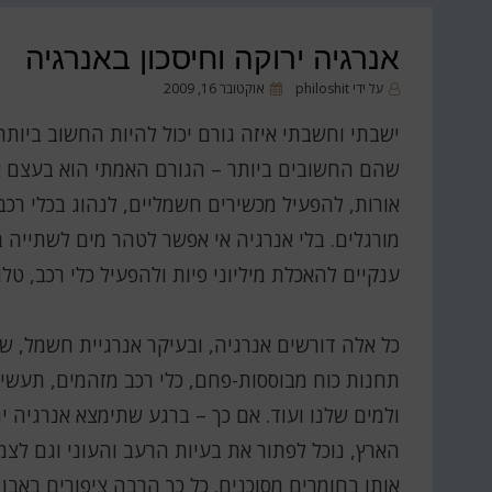
אנרגיה ירוקה וחיסכון באנרגיה
פורסם
על ידי
philoshit
אוקטובר 16, 2009
ב
ישבתי וחשבתי איזה גורם יכול להיות החשוב ביותר 
שהם החשובים ביותר – הגורם האמתי הוא בעצם א
אורות, להפעיל מכשירים חשמליים, לנהוג בכלי רכב
מורגלים. בלי אנרגיה אי אפשר לטהר מים לשתייה 
ענקיים להאכלת מיליוני פיות ולהפעיל כלי רכב, טלוו
כל אלה דורשים אנרגיה, ובעיקר אנרגיית חשמל, ש
תחנות כוח מבוססות-פחם, כלי רכב מזהמים, תעשיות
ולמים שלנו ועוד. אם כך – ברגע שתימצא אנרגיה 
הארץ, נוכל לפתור את בעיות הרעב והעוני וגם ל
אותו בחומרים מסוכנים. כל כך הרבה ציפורים באב