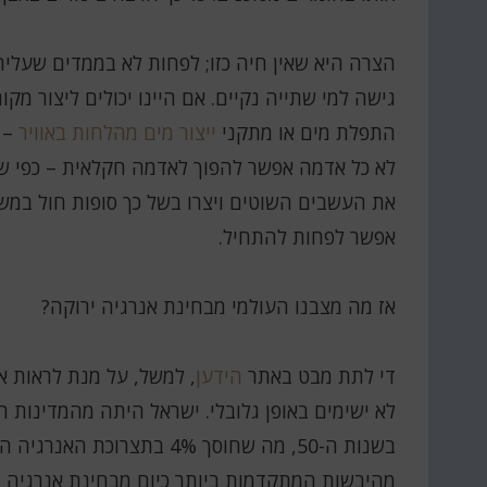
הצרה היא שאין חיה כזו; לפחות לא בממדים שעליהם
גישה למי שתייה נקיים. אם היינו יכולים ליצור מק
התפלת מים או מתקני
ייצור מים מהלחות באוויר
– 
את העשבים השוטים ויצרו בשל כך סופות חול במשך 
אפשר לפחות להתחיל.
אז מה מצבנו העולמי מבחינת אנרגיה ירוקה?
די לתת מבט באתר
הידען
, למשל, על מנת לראות א
לא ישימים באופן גלובלי. ישראל היתה מהמדינות 
בשנות ה-50, מה שחוסך 4% בת
מהיבשות המתקדמות ביותר כיום מבחינת אנרגיה י