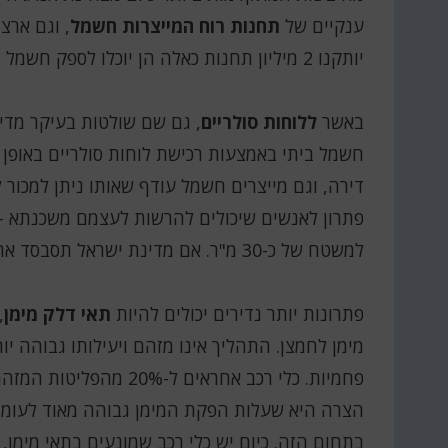
ענקיים של
תחנות רוח המייצרות חשמל
, וגם ארצ
יותקנו 2 מיליון תחנות כאלה הן יוכלו לספק חשמל לכל העולם; אם זה באמת נכון – צריך להזדרז.
באשר
ללוחות סולריים
, גם שם שולטות בעיקר מדינ
חשמל ביתי באמצעות רכישת לוחות סולריים באופן
דירה, וגם מייצרים חשמל עודף שאותו ניתן למכור
פתרון לאנשים שיכולים להרשות לעצמם משכנתא – 
למשטח של כ-30 מ"ר. אם מדינת ישראל תסבסד את הלוחות הסולריים, אולי כולנו נוכל להתחיל לחסוך.
פתרונות יותר נדירים יכולים להיות
תאי דלק מימן
,
מימן לחמצן. התהליך אינו מזהם ויעילותו גבוהה יו
פחמיות. כלי רכב אחראים 
הצרה היא שעלות הפקת המימן גבוהה מאוד לעומ
בתחום הזה. כיום יש כלי רכב שמונעים בתאי מימן,