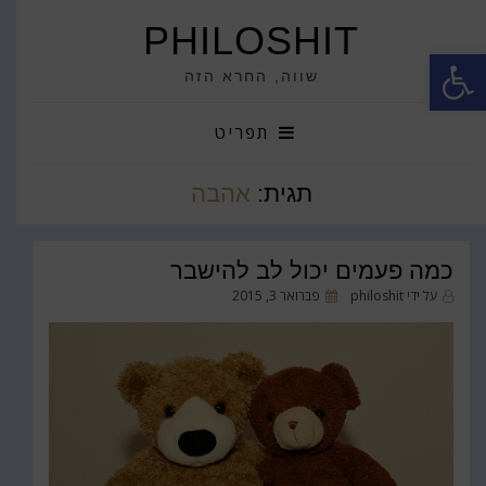
PHILOSHIT
פתח סרגל נגישות
שווה, החרא הזה
תפריט
תגית:
אהבה
כמה פעמים יכול לב להישבר
פורסם
על ידי
philoshit
פברואר 3, 2015
ב