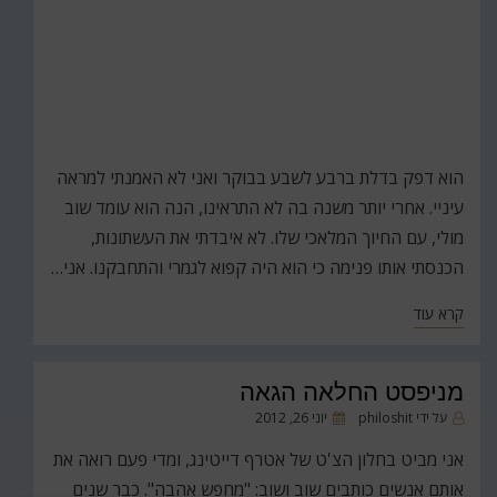
הוא דפק בדלת ברבע לשבע בבוקר ואני לא האמנתי למראה
עיניי. אחרי יותר משנה בה לא התראינו, הנה הוא עומד שוב
מולי, עם החיוך המלאכי שלו. לא איבדתי את העשתונות,
הכנסתי אותו פנימה כי הוא היה קפוא לגמרי והתחבקנו. אני…
קרא עוד
מניפסט החלאה הגאה
פורסם
על ידי
philoshit
יוני 26, 2012
ב
אני מביט בחלון הצ'ט של אטרף דייטינג, ומדי פעם רואה את
אותם אנשים כותבים שוב ושוב: "מחפש אהבה". כבר שנים