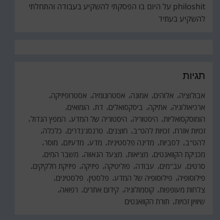
philoshit
על
היום בו הפסקתי להשקיע בעבודה והתחלתי
להשקיע בעתיד
תגיות
אבולוציה
אלוהים
אמונה
אסטרונומיה
אסטרופיזיקה
ארכיאולוגיה
אתיקה
ביסקסואלים
דת
הומואים
הומוסקסואליות
היסטוריה
היסטוריה של המדע
המפץ הגדול
זכויות אזרח
זכויות להט"ב
חוצנים
טרנסג'נדרים
כלכלה
להט"ב
לסביות
מדינה פלסטינית
מדע
מדעיזם
מוסר
מכניקת הקוואנטים
מציאות
מצעד הגאווה
משבר המים
סרטים
עב"מים
עבודה
פוליטיקה
פיזיקה
פיזיקת חלקיקים
פילוסופיה
פילוסופיה של המדע
פלסטין
פלסטינים
צלחות מעופפות
קוסמולוגיה
קידום אתרים
רפואה
שיוויון זכויות
תורת הקוואנטים