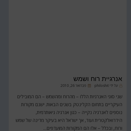
אנרגיית רוח ושמש
פורסם
על ידי
philoshit
פברואר 26, 2010
ב
שני סוגי האנרגיות הללו – מהרוח ומהשמש – הם המובילים
העיקריים בתחום הקלינטק בשנים הבאות. ישנם מקורות
נוספים לאנרגיה נקייה – כגון אנרגיה גיאותרמית,
הידרואלקטרית ועוד, אך ישראל היא בעיקר מדינה של שמש
ורוח, ובכלל – אלו הם המקורות המועדפים…