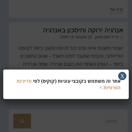
קרא עוד
אנרגיה ירוקה וחיסכון באנרגיה
פורסם
על ידי
philoshit
אוקטובר 16, 2009
ב
ישבתי וחשבתי איזה גורם יכול להיות החשוב ביותר לקיומנו
הפיזיולוגי, והבנתי שמעבר למים ולאוכל – שהם החשובים
ביותר – הגורם האמתי הוא בעצם אנרגיה. אותה אנרגיית
חשמל שמאפשרת לנו להדליק אורות, להפעיל מכשירים
X
חשמליים, לנהוג בכלי רכב ובעצם לנהל את…
אתר זה משתמש בקובצי עוגיות (קוקיס) לפי
מדיניות
הפרטיות >
קרא עוד
חפש
את
חיפוש