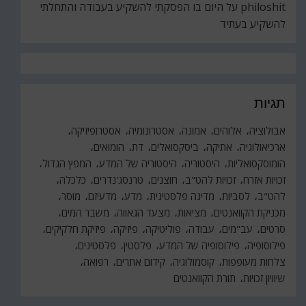
philoshit
על
היום בו הפסקתי להשקיע בעבודה והתחלתי
להשקיע בעתיד
תגיות
אבולוציה
אלוהים
אמונה
אסטרונומיה
אסטרופיזיקה
ארכיאולוגיה
אתיקה
ביסקסואלים
דת
הומואים
הומוסקסואליות
היסטוריה
היסטוריה של המדע
המפץ הגדול
זכויות אזרח
זכויות להט"ב
חוצנים
טרנסג'נדרים
כלכלה
להט"ב
לסביות
מדינה פלסטינית
מדע
מדעיזם
מוסר
מכניקת הקוואנטים
מציאות
מצעד הגאווה
משבר המים
סרטים
עב"מים
עבודה
פוליטיקה
פיזיקה
פיזיקת חלקיקים
פילוסופיה
פילוסופיה של המדע
פלסטין
פלסטינים
צלחות מעופפות
קוסמולוגיה
קידום אתרים
רפואה
שיוויון זכויות
תורת הקוואנטים