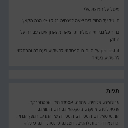
מיטל
על
המוצא שלי
חן טל
על
הסולידית יצאה לפנסיה בגיל 30? הנה הקאץ'
ברוך
על
גבירתי הסולידית, יציאה מהארון אינה עבירה על
החוק
philoshit
על
היום בו הפסקתי להשקיע בעבודה והתחלתי
להשקיע בעתיד
תגיות
אבולוציה
אלוהים
אמונה
אסטרונומיה
אסטרופיזיקה
ארכיאולוגיה
אתיקה
ביסקסואלים
דת
הומואים
הומוסקסואליות
היסטוריה
היסטוריה של המדע
המפץ הגדול
זכויות אזרח
זכויות להט"ב
חוצנים
טרנסג'נדרים
כלכלה