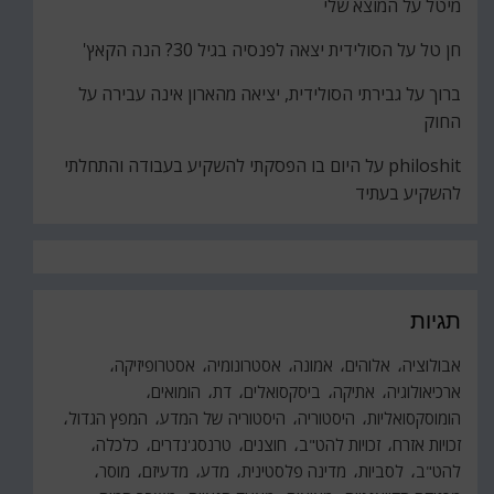
מיטל
על
המוצא שלי
חן טל
על
הסולידית יצאה לפנסיה בגיל 30? הנה הקאץ'
ברוך
על
גבירתי הסולידית, יציאה מהארון אינה עבירה על
החוק
philoshit
על
היום בו הפסקתי להשקיע בעבודה והתחלתי
להשקיע בעתיד
תגיות
אבולוציה
אלוהים
אמונה
אסטרונומיה
אסטרופיזיקה
ארכיאולוגיה
אתיקה
ביסקסואלים
דת
הומואים
הומוסקסואליות
היסטוריה
היסטוריה של המדע
המפץ הגדול
זכויות אזרח
זכויות להט"ב
חוצנים
טרנסג'נדרים
כלכלה
להט"ב
לסביות
מדינה פלסטינית
מדע
מדעיזם
מוסר