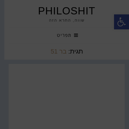
PHILOSHIT
פתח סרגל נגישות
שווה, החרא הזה
תפריט
תגית:
בר 51