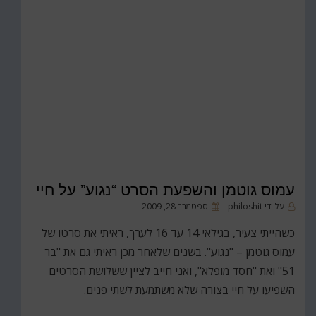
עמוס גוטמן והשפעת הסרט “נגוע” על חיי
פורסם
על ידי
philoshit
ספטמבר 28, 2009
ב
כשהייתי צעיר, בגילאי 14 עד 16 לערך, ראיתי את סרטו של
עמוס גוטמן – "נגוע". בשנים שלאחר מכן ראיתי גם את "בר
51" ואת "חסד מופלא", ואני חייב לציין ששלושת הסרטים
השפיעו על חיי בצורה שלא משתמעת לשתי פנים.