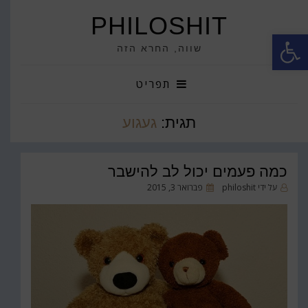
PHILOSHIT
פתח סרגל נגישות
שווה, החרא הזה
תפריט
תגית:
געגוע
כמה פעמים יכול לב להישבר
פורסם
על ידי
philoshit
פברואר 3, 2015
ב