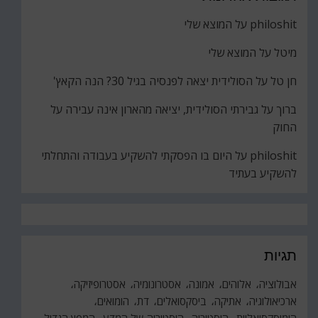
philoshit
על
המוצא שלי
מיטל
על
המוצא שלי
חן טל
על
הסולידית יצאה לפנסיה בגיל 30? הנה הקאץ'
ברוך
על
גבירתי הסולידית, יציאה מהארון אינה עבירה על
החוק
philoshit
על
היום בו הפסקתי להשקיע בעבודה והתחלתי
להשקיע בעתיד
תגיות
אבולוציה
אלוהים
אמונה
אסטרונומיה
אסטרופיזיקה
ארכיאולוגיה
אתיקה
ביסקסואלים
דת
הומואים