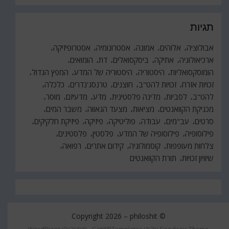
תגיות
אבולוציה
אלוהים
אמונה
אסטרונומיה
אסטרופיזיקה
ארכיאולוגיה
אתיקה
ביסקסואלים
דת
הומואים
הומוסקסואליות
היסטוריה
היסטוריה של המדע
המפץ הגדול
זכויות אזרח
זכויות להט"ב
חוצנים
טרנסג'נדרים
כלכלה
להט"ב
לסביות
מדינה פלסטינית
מדע
מדעיזם
מוסר
מכניקת הקוואנטים
מציאות
מצעד הגאווה
משבר המים
סרטים
עב"מים
עבודה
פוליטיקה
פיזיקה
פיזיקת חלקיקים
פילוסופיה
פילוסופיה של המדע
פלסטין
פלסטינים
צלחות מעופפות
קוסמולוגיה
קידום אתרים
רפואה
שיוויון זכויות
תורת הקוואנטים
philoshit
© Copyright 2026 –