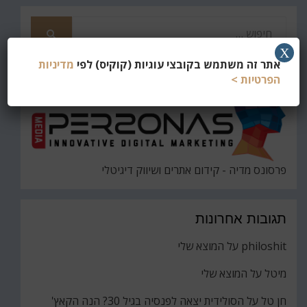
חפש
את
חיפוש
X
אתר זה משתמש בקובצי עוגיות (קוקיס) לפי
מדיניות
הפרטיות >
פרסונס מדיה - קידום אתרים ושיווק דיגיטלי
תגובות אחרונות
philoshit
על
המוצא שלי
מיטל
על
המוצא שלי
חן טל
על
הסולידית יצאה לפנסיה בגיל 30? הנה הקאץ'