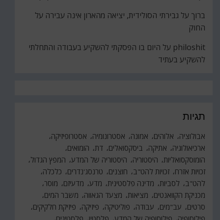
ברוך
על
גבירתי הסולידית, יציאה מהארון אינה עבירה על
החוק
philoshit
על
היום בו הפסקתי להשקיע בעבודה והתחלתי
להשקיע בעתיד
תגיות
אבולוציה
אלוהים
אמונה
אסטרונומיה
אסטרופיזיקה
ארכיאולוגיה
אתיקה
ביסקסואלים
דת
הומואים
הומוסקסואליות
היסטוריה
היסטוריה של המדע
המפץ הגדול
זכויות אזרח
זכויות להט"ב
חוצנים
טרנסג'נדרים
כלכלה
להט"ב
לסביות
מדינה פלסטינית
מדע
מדעיזם
מוסר
מכניקת הקוואנטים
מציאות
מצעד הגאווה
משבר המים
סרטים
עב"מים
עבודה
פוליטיקה
פיזיקה
פיזיקת חלקיקים
פילוסופיה
פילוסופיה של המדע
פלסטין
פלסטינים