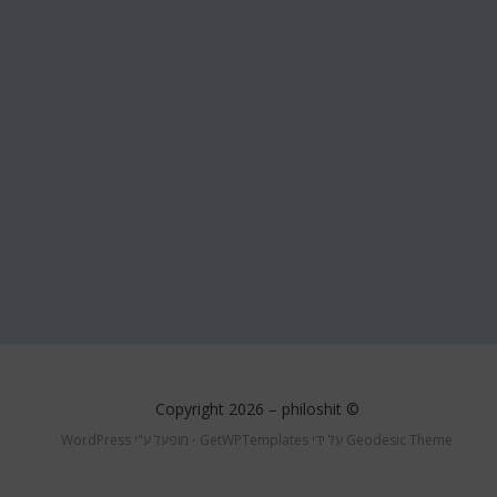
philoshit
© Copyright 2026 –
Geodesic Theme על ידי
GetWPTemplates
⋅
מופעל ע"י
WordPress