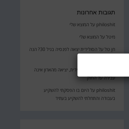
תגובות אחרונות
philoshit
על
המוצא שלי
מיטל
על
המוצא שלי
חן טל
על
הסולידית יצאה לפנסיה בגיל 30? הנה
הקאץ'
ברוך
על
גבירתי הסולידית, יציאה מהארון אינה
עבירה על החוק
philoshit
על
היום בו הפסקתי להשקיע
בעבודה והתחלתי להשקיע בעתיד