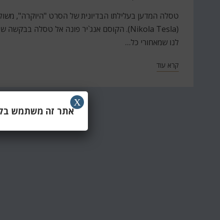
ב
טסלה המדען בעלילתו הבדיונית של הסרט "היוקרה", משול
(Nikola Tesla). הקוסם אנג`יר פונה אל טסלה ב
לנו שמאחורי כל…
קרא עוד
X
אתר זה משתמש בקוב