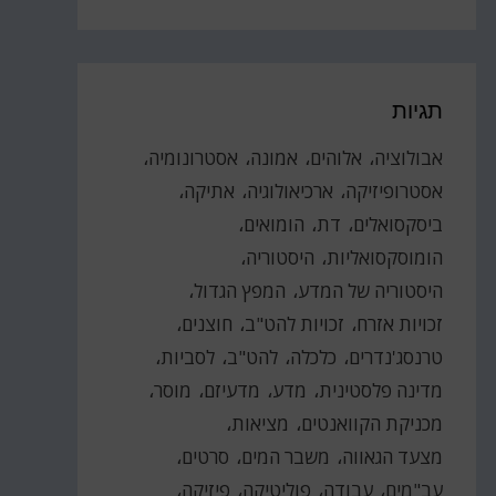
תגיות
אבולוציה
אלוהים
אמונה
אסטרונומיה
אסטרופיזיקה
ארכיאולוגיה
אתיקה
ביסקסואלים
דת
הומואים
הומוסקסואליות
היסטוריה
היסטוריה של המדע
המפץ הגדול
זכויות אזרח
זכויות להט"ב
חוצנים
טרנסג'נדרים
כלכלה
להט"ב
לסביות
מדינה פלסטינית
מדע
מדעיזם
מוסר
מכניקת הקוואנטים
מציאות
מצעד הגאווה
משבר המים
סרטים
עב"מים
עבודה
פוליטיקה
פיזיקה