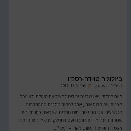
ביולוגיה טוּ-דֶה-רסקיו
פורסם
על ידי
philoshit
פברואר 17, 2011
ב
היום למדתי שאִצטלנים יכולים להציל את העולם. לא מכל
הצרות שפוקדות אותו, אבל לפחות מסכנת ההתחממות
הגלובלית. אלו הם יצורי-מים מוזרים, שנראים כמו מדוזות
שטוחות בכל מיני צורות; כמעט כמו שקיות שמרחפות במים.
אצטלן הוא יצור פשוט מאוד – "מעי"…