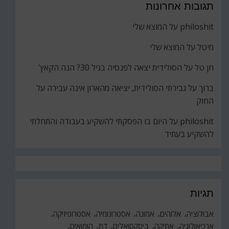
תגובות אחרונות
philoshit
על
המוצא שלי
מיטל
על
המוצא שלי
חן טל
על
הסולידית יצאה לפנסיה בגיל 30? הנה הקאץ'
ברוך
על
גבירתי הסולידית, יציאה מהארון אינה עבירה על
החוק
philoshit
על
היום בו הפסקתי להשקיע בעבודה והתחלתי
להשקיע בעתיד
תגיות
אבולוציה
אלוהים
אמונה
אסטרונומיה
אסטרופיזיקה
ארכיאולוגיה
אתיקה
ביסקסואלים
דת
הומואים