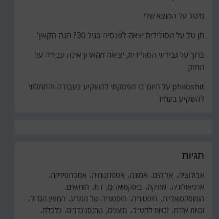
מיטל
על
המוצא שלי
חן טל
על
הסולידית יצאה לפנסיה בגיל 30? הנה הקאץ'
ברוך
על
גבירתי הסולידית, יציאה מהארון אינה עבירה על
החוק
philoshit
על
היום בו הפסקתי להשקיע בעבודה והתחלתי
להשקיע בעתיד
תגיות
אבולוציה
אלוהים
אמונה
אסטרונומיה
אסטרופיזיקה
ארכיאולוגיה
אתיקה
ביסקסואלים
דת
הומואים
הומוסקסואליות
היסטוריה
היסטוריה של המדע
המפץ הגדול
זכויות אזרח
זכויות להט"ב
חוצנים
טרנסג'נדרים
כלכלה