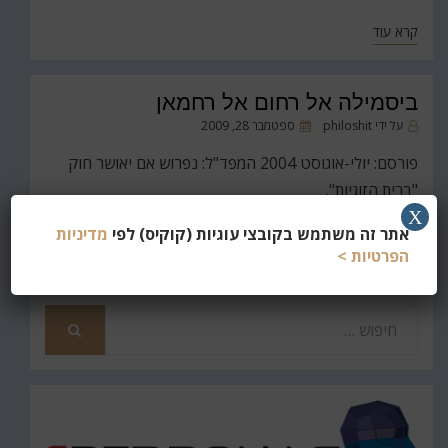
קרא עוד
ביסמילה אל רחום אל רחמאן
פורסם
על ידי
philoshit
ספטמבר 28, 2009
ב
פורסם: יולי-אוגוסט 2004 המפד"ל: נפרוש אם יאושר חוק
"ברית הזוגיות".
X
קרא עוד
אתר זה משתמש בקובצי עוגיות (קוקיס) לפי
מדיניות
הפרטיות >
חפש
את
חיפוש