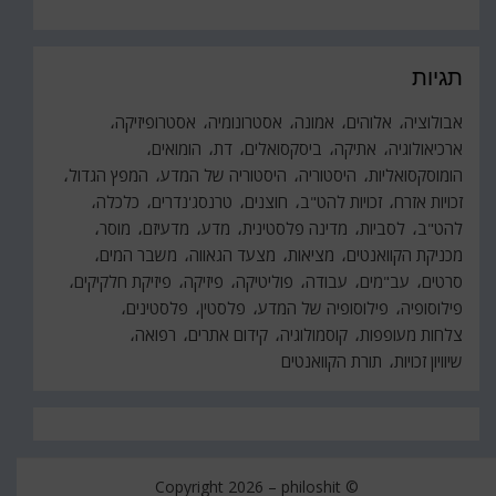
תגיות
אבולוציה
אלוהים
אמונה
אסטרונומיה
אסטרופיזיקה
ארכיאולוגיה
אתיקה
ביסקסואלים
דת
הומואים
הומוסקסואליות
היסטוריה
היסטוריה של המדע
המפץ הגדול
זכויות אזרח
זכויות להט"ב
חוצנים
טרנסג'נדרים
כלכלה
להט"ב
לסביות
מדינה פלסטינית
מדע
מדעיזם
מוסר
מכניקת הקוואנטים
מציאות
מצעד הגאווה
משבר המים
סרטים
עב"מים
עבודה
פוליטיקה
פיזיקה
פיזיקת חלקיקים
פילוסופיה
פילוסופיה של המדע
פלסטין
פלסטינים
צלחות מעופפות
קוסמולוגיה
קידום אתרים
רפואה
שיוויון זכויות
תורת הקוואנטים
philoshit
© Copyright 2026 –