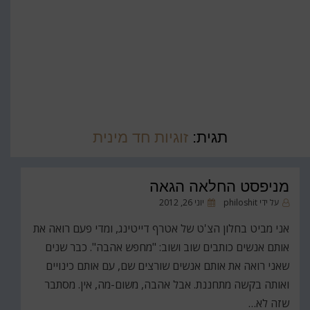
תגית:
זוגיות חד מינית
מניפסט החלאה הגאה
פורסם
על ידי
philoshit
יוני 26, 2012
ב
אני מביט בחלון הצ'ט של אטרף דייטינג, ומדי פעם רואה את
אותם אנשים כותבים שוב ושוב: "מחפש אהבה". כבר שנים
שאני רואה את אותם אנשים שורצים שם, עם אותם כינויים
ואותה בקשה מתחננת. אבל אהבה, משום-מה, אין. מסתבר
שזה לא…