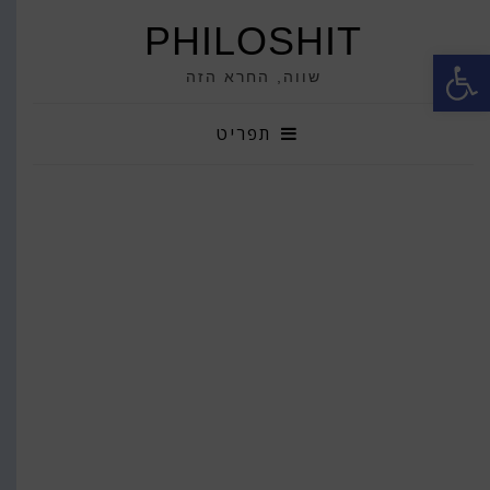
PHILOSHIT
פתח סרגל נגישות
שווה, החרא הזה
תפריט