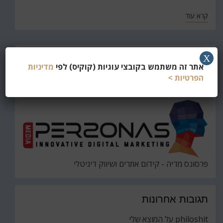
קרא עוד
חפש
X
אתר זה משתמש בקובצי עוגיות (קוקיס) לפי
מדיניות
את
חיפוש
הפרטיות >
פרסונס מדיה - קידום אתרים ושיווק דיגיטלי
תגובות אחרונות
philoshit
על
המוצא שלי