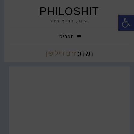
PHILOSHIT
פתח סרגל נגישות
שווה, החרא הזה
תפריט
תגית:
זרם חילופין