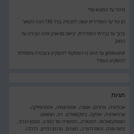
מיטל
על
המוצא שלי
חן טל
על
הסולידית יצאה לפנסיה בגיל 30? הנה הקאץ'
ברוך
על
גבירתי הסולידית, יציאה מהארון אינה עבירה על
החוק
philoshit
על
היום בו הפסקתי להשקיע בעבודה והתחלתי
להשקיע בעתיד
תגיות
אבולוציה
אלוהים
אמונה
אסטרונומיה
אסטרופיזיקה
ארכיאולוגיה
אתיקה
ביסקסואלים
דת
הומואים
הומוסקסואליות
היסטוריה
היסטוריה של המדע
המפץ הגדול
זכויות אזרח
זכויות להט"ב
חוצנים
טרנסג'נדרים
כלכלה