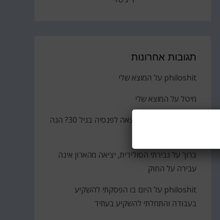
תגובות אחרונות
philoshit
על
המוצא שלי
מיטל
על
המוצא שלי
חן טל
על
הסולידית יצאה לפנסיה בגיל 30? הנה
הקאץ'
ברוך
על
גבירתי הסולידית, יציאה מהארון אינה
עבירה על החוק
philoshit
על
היום בו הפסקתי להשקיע
בעבודה והתחלתי להשקיע בעתיד