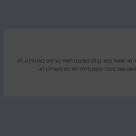
"סגרתי על הסרת שיער בלייזר ב-12 אלף שקל. זה שווה?" זה מה ששאל בחור בן 23 כשנכנס לאחד הצ`טים באינטרנט. לא
אם עשה בשכל. טעות גדולה יותר מזו (השנייה) לא…