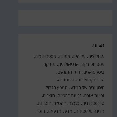
תגיות
אבולוציה
אלוהים
אמונה
אסטרונומיה
אסטרופיזיקה
ארכיאולוגיה
אתיקה
ביסקסואלים
דת
הומואים
הומוסקסואליות
היסטוריה
היסטוריה של המדע
המפץ הגדול
זכויות אזרח
זכויות להט"ב
חוצנים
טרנסג'נדרים
כלכלה
להט"ב
לסביות
מדינה פלסטינית
מדע
מדעיזם
מוסר