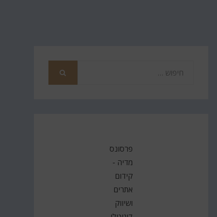
חפש
את
חיפוש
פרסונס
מדיה -
קידום
אתרים
ושיווק
דיגיטלי