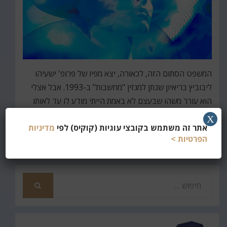
המשפט הסתום הזה, לכאורה, יצא מפיו של פרופ' ישעיהו
ליבוביץ בריאיון שנתן למגזין "מחשבות" ב-1993. אבל אצלי
הוא עורר משהו שבעצם לא באמת הייתי מודע לו עד לאותו
רגע. נתחיל בהתחלה.
X
אתר זה משתמש בקובצי עוגיות (קוקיס) לפי
מדיניות
קרא עוד
הפרטיות >
חפש
את
חיפוש