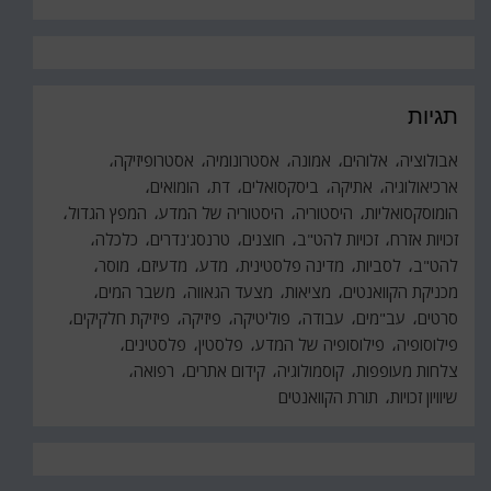
תגיות
אבולוציה
אלוהים
אמונה
אסטרונומיה
אסטרופיזיקה
ארכיאולוגיה
אתיקה
ביסקסואלים
דת
הומואים
הומוסקסואליות
היסטוריה
היסטוריה של המדע
המפץ הגדול
זכויות אזרח
זכויות להט"ב
חוצנים
טרנסג'נדרים
כלכלה
להט"ב
לסביות
מדינה פלסטינית
מדע
מדעיזם
מוסר
מכניקת הקוואנטים
מציאות
מצעד הגאווה
משבר המים
סרטים
עב"מים
עבודה
פוליטיקה
פיזיקה
פיזיקת חלקיקים
פילוסופיה
פילוסופיה של המדע
פלסטין
פלסטינים
צלחות מעופפות
קוסמולוגיה
קידום אתרים
רפואה
שיוויון זכויות
תורת הקוואנטים