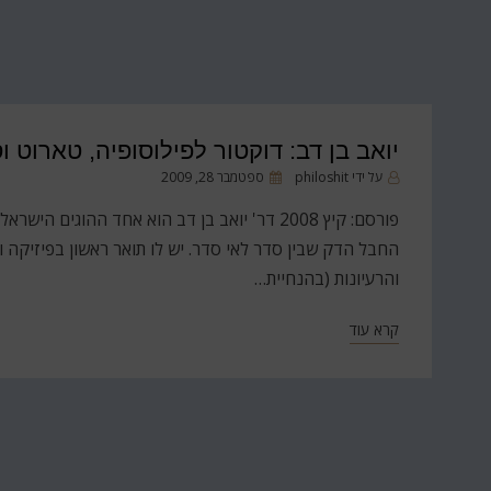
יואב בן דב: דוקטור לפילוסופיה, טארוט ו
פורסם
על ידי
philoshit
ספטמבר 28, 2009
ב
פורסם: קיץ 2008 דר' יואב בן דב הוא אחד ההוגי
החבל הדק שבין סדר לאי סדר. יש לו תואר ראשון בפיזיקה 
והרעיונות (בהנחיית…
קרא עוד