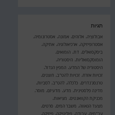
תגיות
אבולוציה
אלוהים
אמונה
אסטרונומיה
אסטרופיזיקה
ארכיאולוגיה
אתיקה
ביסקסואלים
דת
הומואים
הומוסקסואליות
היסטוריה
היסטוריה של המדע
המפץ הגדול
זכויות אזרח
זכויות להט"ב
חוצנים
טרנסג'נדרים
כלכלה
להט"ב
לסביות
מדינה פלסטינית
מדע
מדעיזם
מוסר
מכניקת הקוואנטים
מציאות
מצעד הגאווה
משבר המים
סרטים
עב"מים
עבודה
פוליטיקה
פיזיקה