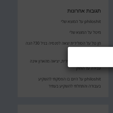
תגובות אחרונות
philoshit
על
המוצא שלי
מיטל
על
המוצא שלי
חן טל
על
הסולידית יצאה לפנסיה בגיל 30? הנה
הקאץ'
ברוך
על
גבירתי הסולידית, יציאה מהארון אינה
עבירה על החוק
philoshit
על
היום בו הפסקתי להשקיע
בעבודה והתחלתי להשקיע בעתיד