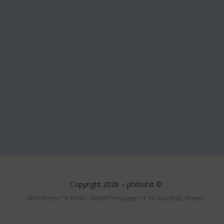
philoshit
© Copyright 2026 –
Geodesic Theme על ידי
GetWPTemplates
⋅
מופעל ע"י
WordPress