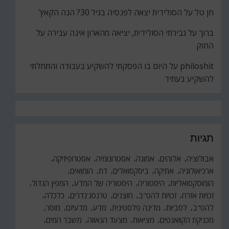
חן טל
על
הסולידית יצאה לפנסיה בגיל 30? הנה הקאץ'
ברוך
על
גבירתי הסולידית, יציאה מהארון אינה עבירה על
החוק
philoshit
על
היום בו הפסקתי להשקיע בעבודה והתחלתי
להשקיע בעתיד
תגיות
אבולוציה
אלוהים
אמונה
אסטרונומיה
אסטרופיזיקה
ארכיאולוגיה
אתיקה
ביסקסואלים
דת
הומואים
הומוסקסואליות
היסטוריה
היסטוריה של המדע
המפץ הגדול
זכויות אזרח
זכויות להט"ב
חוצנים
טרנסג'נדרים
כלכלה
להט"ב
לסביות
מדינה פלסטינית
מדע
מדעיזם
מוסר
מכניקת הקוואנטים
מציאות
מצעד הגאווה
משבר המים