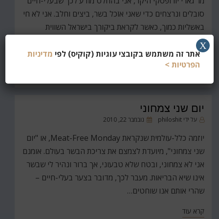
מר גארי יורופסקי היקר, אני בהחלט מודע לכך שבעלי-חיים
סובלים ונרצחים כדי שאני אוֹכל בשר, ביצים וחלב. אני לא חי
באשליות כמוך, כאשר לקראת ביקורך בישראל השווית
רצח-עם של אנשים לשואת בעלי החיים. זו הסיבה, אגב,
X
שהחלטתי לכתוב את הפוסט…
אתר זה משתמש בקובצי עוגיות (קוקיס) לפי
מדיניות
הפרטיות >
קרא עוד
יום שני צמחוני
פורסם
על ידי
philoshit
נובמבר 22, 2010
ב
יוזמה כלל-עולמית שנקראת Meat-Free Monday, או "יום
שני צמחוני", מיועדת לצמצם את צריכת הבשר בעולם. אומנם
אני לא צמחוני, ובטח שלא טבעוני, אך ברור ונהיר לי שבשר
אינו שיא הבריאות. מעבר לכך, מדובר בצער בעלי-חיים –
שהרי אותם אנו שוחטים…
קרא עוד